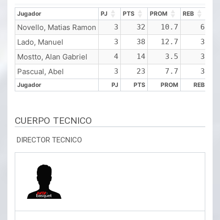
Jugador
PJ
PTS
PROM
REB
PR
Jugador
PJ
PTS
PROM
REB
PR
Novello, Matias Ramon
3
32
10.7
6
Lado, Manuel
3
38
12.7
3
Mostto, Alan Gabriel
4
14
3.5
3
Pascual, Abel
3
23
7.7
3
Jugador
PJ
PTS
PROM
REB
Jugador
PJ
PTS
PROM
REB
CUERPO TECNICO
DIRECTOR TECNICO