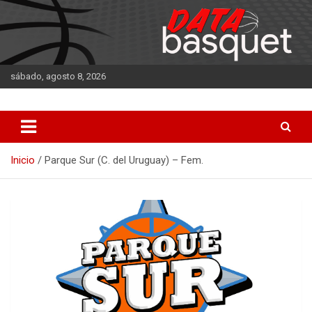
Saltar
al
contenido
sábado, agosto 8, 2026
DATA Basquet
DATA Basquet
Inicio
Parque Sur (C. del Uruguay) – Fem.