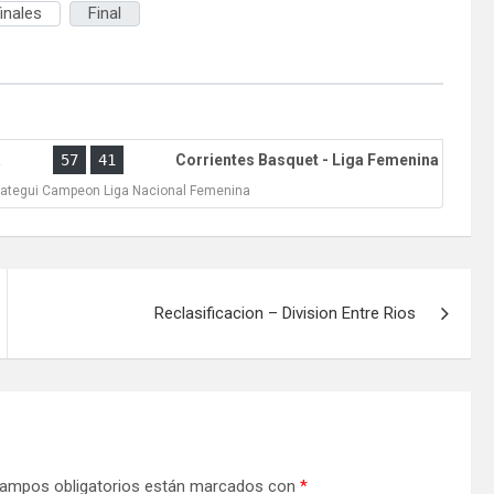
inales
Final
a
57
41
Corrientes Basquet - Liga Femenina
zategui Campeon Liga Nacional Femenina
Reclasificacion – Division Entre Rios
ampos obligatorios están marcados con
*