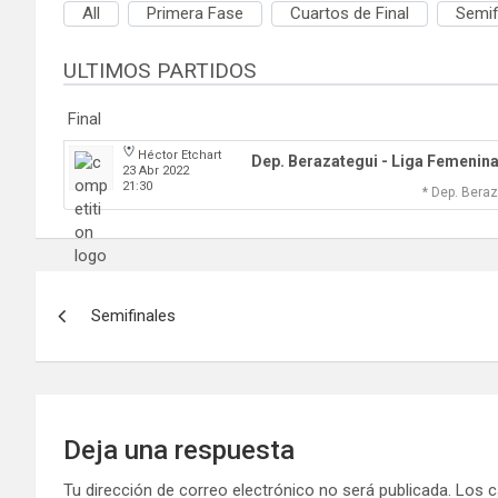
All
Primera Fase
Cuartos de Final
Semif
ULTIMOS PARTIDOS
Final
Héctor Etchart
Dep. Berazategui - Liga Femenin
23 Abr 2022
21:30
* Dep. Bera
Navegación
Semifinales
de
entradas
Deja una respuesta
Tu dirección de correo electrónico no será publicada.
Los c