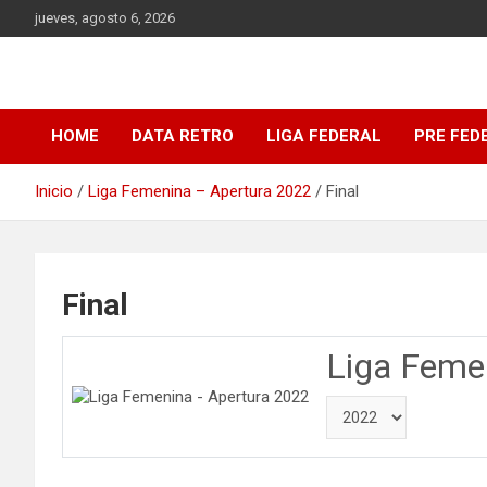
Saltar
jueves, agosto 6, 2026
al
contenido
DATA Basquet
DATA Basquet
HOME
DATA RETRO
LIGA FEDERAL
PRE FED
Inicio
Liga Femenina – Apertura 2022
Final
Final
Liga Feme