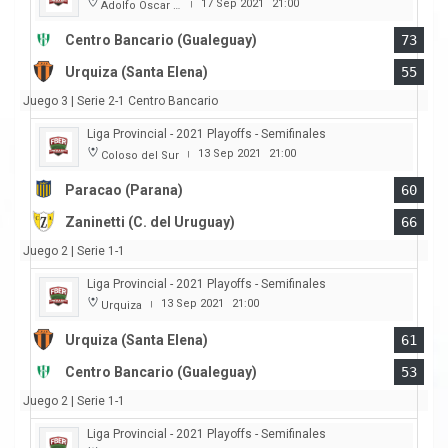
17 Sep 2021
21:00
Adolfo Oscar Capurro
|
Centro Bancario (Gualeguay)
73
Urquiza (Santa Elena)
55
Juego 3 | Serie 2-1 Centro Bancario
Liga Provincial - 2021 Playoffs - Semifinales
13 Sep 2021
21:00
Coloso del Sur
|
Paracao (Parana)
60
Zaninetti (C. del Uruguay)
66
Juego 2 | Serie 1-1
Liga Provincial - 2021 Playoffs - Semifinales
13 Sep 2021
21:00
Urquiza
|
Urquiza (Santa Elena)
61
Centro Bancario (Gualeguay)
53
Juego 2 | Serie 1-1
Liga Provincial - 2021 Playoffs - Semifinales