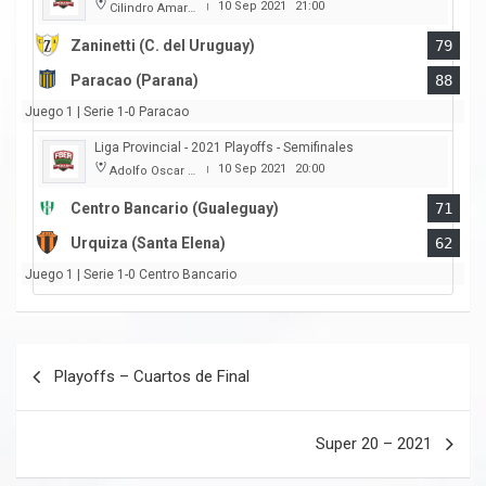
10 Sep 2021
21:00
Cilindro Amarillo
|
Zaninetti (C. del Uruguay)
79
Paracao (Parana)
88
Juego 1 | Serie 1-0 Paracao
Liga Provincial - 2021 Playoffs - Semifinales
10 Sep 2021
20:00
Adolfo Oscar Capurro
|
Centro Bancario (Gualeguay)
71
Urquiza (Santa Elena)
62
Juego 1 | Serie 1-0 Centro Bancario
Navegación
Playoffs – Cuartos de Final
de
entradas
Super 20 – 2021