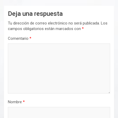
Deja una respuesta
Tu dirección de correo electrónico no será publicada.
Los
campos obligatorios están marcados con
*
Comentario
*
Nombre
*