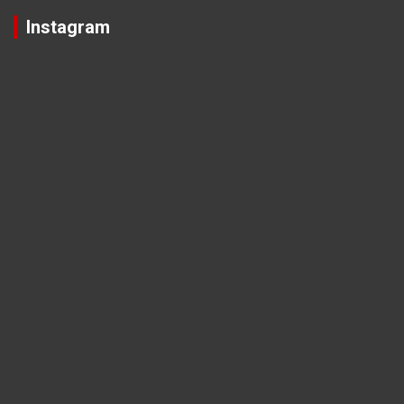
Instagram