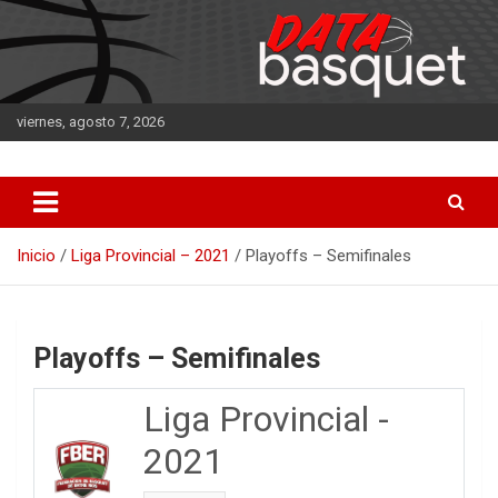
Saltar
al
contenido
viernes, agosto 7, 2026
DATA Basquet
DATA Basquet
Inicio
Liga Provincial – 2021
Playoffs – Semifinales
Playoffs – Semifinales
Liga Provincial -
2021