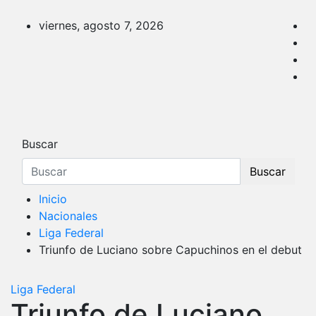
Saltar
al
viernes, agosto 7, 2026
contenido
DATA Basquet
DATA Basquet
Buscar
Buscar
Inicio
Nacionales
Liga Federal
Triunfo de Luciano sobre Capuchinos en el debut
Liga Federal
Triunfo de Luciano