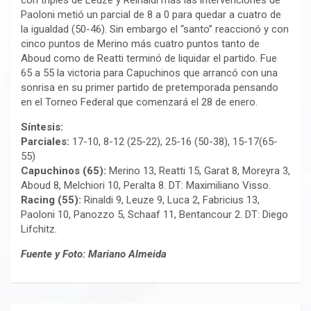
con triples de Leuze y Reinaldi más las intervenciones de
Paoloni metió un parcial de 8 a 0 para quedar a cuatro de
la igualdad (50-46). Sin embargo el “santo” reaccionó y con
cinco puntos de Merino más cuatro puntos tanto de
Aboud como de Reatti terminó de liquidar el partido. Fue
65 a 55 la victoria para Capuchinos que arrancó con una
sonrisa en su primer partido de pretemporada pensando
en el Torneo Federal que comenzará el 28 de enero.
Síntesis:
Parciales:
17-10, 8-12 (25-22), 25-16 (50-38), 15-17(65-
55)
Capuchinos (65):
Merino 13, Reatti 15, Garat 8, Moreyra 3,
Aboud 8, Melchiori 10, Peralta 8. DT: Maximiliano Visso.
Racing (55):
Rinaldi 9, Leuze 9, Luca 2, Fabricius 13,
Paoloni 10, Panozzo 5, Schaaf 11, Bentancour 2. DT: Diego
Lifchitz.
Fuente y Foto: Mariano Almeida