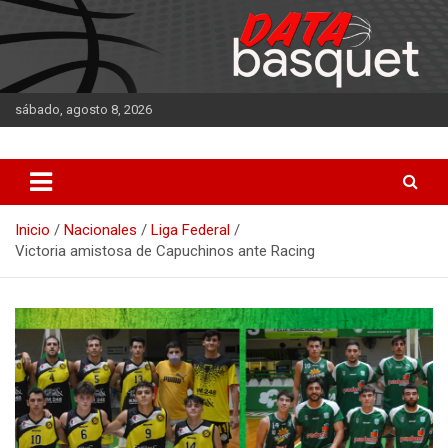
Saltar
al
contenido
sábado, agosto 8, 2026
DATA Basquet
DATA Basquet
Inicio
Nacionales
Liga Federal
Victoria amistosa de Capuchinos ante Racing