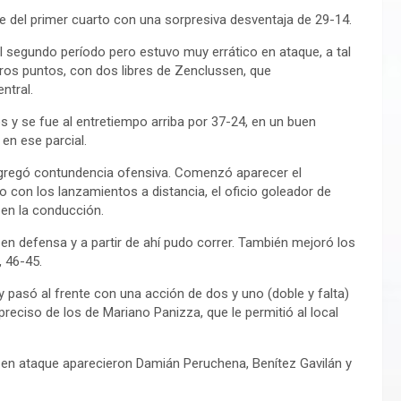
rre del primer cuarto con una sorpresiva desventaja de 29-14.
l segundo período pero estuvo muy errático en ataque, a tal
ros puntos, con dos libres de Zenclussen, que
ntral.
os y se fue al entretiempo arriba por 37-24, en un buen
 en ese parcial.
e agregó contundencia ofensiva. Comenzó aparecer el
 con los lanzamientos a distancia, el oficio goleador de
 en la conducción.
ar en defensa y a partir de ahí pudo correr. También mejoró los
, 46-45.
 y pasó al frente con una acción de dos y uno (doble y falta)
reciso de los de Mariano Panizza, que le permitió al local
y en ataque aparecieron Damián Peruchena, Benítez Gavilán y