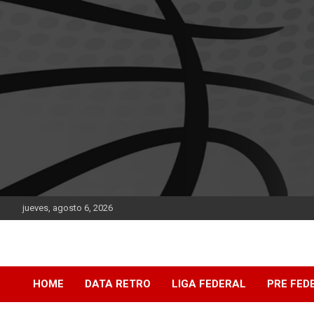
Saltar
al
contenido
jueves, agosto 6, 2026
DATA Basquet
DATA Basquet
HOME
DATA RETRO
LIGA FEDERAL
PRE FED