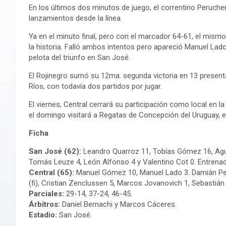
En los últimos dos minutos de juego, el correntino Peruche
lanzamientos desde la línea.
Ya en el minuto final, pero con el marcador 64-61, el mism
la historia. Falló ambos intentos pero apareció Manuel Lado
pelota del triunfo en San José.
El Rojinegro sumó su 12ma. segunda victoria en 13 presenta
Ríos, con todavía dos partidos por jugar.
El viernes, Central cerrará su participación como local en l
el domingo visitará a Regatas de Concepción del Uruguay, e
Ficha
San José (62):
Leandro Quarroz 11, Tobías Gómez 16, Agustí
Tomás Leuze 4, León Alfonso 4 y Valentino Cot 0. Entrena
Central (65):
Manuel Gómez 10, Manuel Lado 3. Damián Per
(fi), Cristian Zenclussen 5, Marcos Jovanovich 1, Sebastián
Parciales:
29-14, 37-24, 46-45.
Árbitros:
Daniel Bernachi y Marcos Cáceres.
Estadio:
San José.