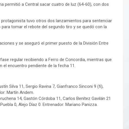
na permitió a Central sacar cuatro de luz (64-60), con dos
o protagonista tuvo otros dos lanzamientos para sentenciar
 para tomar el rebote del segundo tiro y se quedó con la
ciones y se aseguró el primer puesto de la División Entre
a fase regular recibiendo a Ferro de Concordia, mientras que
n el encuentro pendiente de la fecha 11.
n Silva 11, Sergio Ravina 7, Gianfranco Sinconi 9 (fi),
dor: Martín Andem.
uchena 14, Gastón Córdoba 11, Carlos Benítez Gavilán 21
 Puebla 0, Alejo Díaz 0. Entrenador: Mariano Panizza.