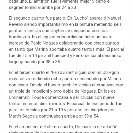
cada uno. El anfitrión fue levemente mejor y cerró el
segmento inicial arriba por 24 a 20.
El segundo cuarto fue parejo. En “Lucho” apareció Nahuel
Revello siendo importantísimo en la pintura metiendo seis
puntos mientras que Gaytan se despachó con dos
bombazos. En el equipo concordiense hubo un buen
ingreso de Pablo Nogues colaborando con cinco puntos
en tanto que Merino aportaba cuatro tantos más. El parcial
fue de 15 a 14 para el huésped y Ferro se iba al descanso
largo ganando por 38 a 35.
En el tercer cuarto el “Ferroviario” siguió con un Obregón
muy activo metiendo ocho puntos secundado por Merino
con cinco. Desde el banco también venían alternativas con
un triple de Imbelloni y otro doble de Nogues. En los de
Urdinarrain, Fouce comenzaba a ser crucial con nueve
tantos en esos diez minutos. El parcial de ese período fue
para los locales por 21 a 19 y por eso los dirigidos por
Martín Segovia continuaban arriba por 59 a 54.
En el amanecer del último cuarto, Urdinarrain se adueñó