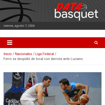
Saltar
al
contenido
viernes, agosto 7, 2026
DATA Basquet
DATA Basquet
Inicio
Nacionales
Liga Federal
Ferro se despidió de local con derrota ante Luciano