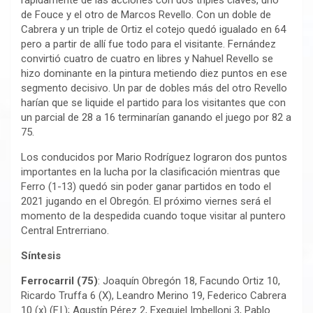
rápidamente de las acciones con dos triples claves, uno
de Fouce y el otro de Marcos Revello. Con un doble de
Cabrera y un triple de Ortiz el cotejo quedó igualado en 64
pero a partir de allí fue todo para el visitante. Fernández
convirtió cuatro de cuatro en libres y Nahuel Revello se
hizo dominante en la pintura metiendo diez puntos en ese
segmento decisivo. Un par de dobles más del otro Revello
harían que se liquide el partido para los visitantes que con
un parcial de 28 a 16 terminarían ganando el juego por 82 a
75.
Los conducidos por Mario Rodríguez lograron dos puntos
importantes en la lucha por la clasificación mientras que
Ferro (1-13) quedó sin poder ganar partidos en todo el
2021 jugando en el Obregón. El próximo viernes será el
momento de la despedida cuando toque visitar al puntero
Central Entrerriano.
Síntesis
Ferrocarril (75)
: Joaquín Obregón 18, Facundo Ortiz 10,
Ricardo Truffa 6 (X), Leandro Merino 19, Federico Cabrera
10 (x) (F.I.); Agustín Pérez 2, Exequiel Imbelloni 3, Pablo