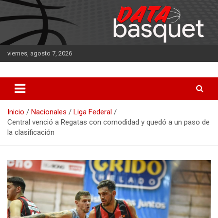
Saltar
al
contenido
viernes, agosto 7, 2026
DATA Basquet
DATA Basquet
Inicio
Nacionales
Liga Federal
Central venció a Regatas con comodidad y quedó a un paso de
la clasificación