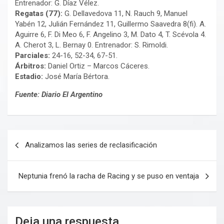
Entrenador: G. Díaz Vélez.
Regatas (77):
G. Dellavedova 11, N. Rauch 9, Manuel
Yabén 12, Julián Fernández 11, Guillermo Saavedra 8(fi). A.
Aguirre 6, F. Di Meo 6, F. Angelino 3, M. Dato 4, T. Scévola 4.
A. Cherot 3, L. Bernay 0. Entrenador: S. Rimoldi.
Parciales:
24-16, 52-34, 67-51.
Árbitros:
Daniel Ortiz – Marcos Cáceres.
Estadio:
José María Bértora.
Fuente: Diario El Argentino
Navegación
Analizamos las series de reclasificación
de
entradas
Neptunia frenó la racha de Racing y se puso en ventaja
Deja una respuesta