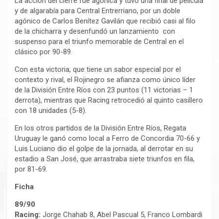
La acción del cierre fue agónica y tuvo una final de película
y de algarabía para Central Entrerriano, por un doble
agónico de Carlos Benítez Gavilán que recibió casi al filo
de la chicharra y desenfundó un lanzamiento con
suspenso para el triunfo memorable de Central en el
clásico por 90-89.
Con esta victoria, que tiene un sabor especial por el
contexto y rival, el Rojinegro se afianza como único líder
de la División Entre Ríos con 23 puntos (11 victorias – 1
derrota), mientras que Racing retrocedió al quinto casillero
con 18 unidades (5-8).
En los otros partidos de la División Entre Ríos, Regata
Uruguay le ganó como local a Ferro de Concordia 70-66 y
Luis Luciano dio el golpe de la jornada, al derrotar en su
estadio a San José, que arrastraba siete triunfos en fila,
por 81-69.
Ficha
89/90
Racing:
Jorge Chahab 8, Abel Pascual 5, Franco Lombardi