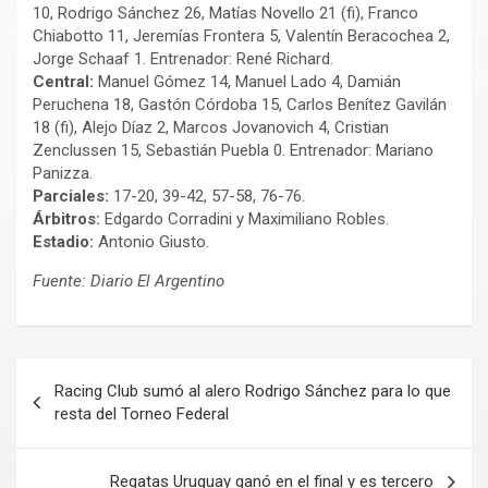
10, Rodrigo Sánchez 26, Matías Novello 21 (fi), Franco
Chiabotto 11, Jeremías Frontera 5, Valentín Beracochea 2,
Jorge Schaaf 1. Entrenador: René Richard.
Central:
Manuel Gómez 14, Manuel Lado 4, Damián
Peruchena 18, Gastón Córdoba 15, Carlos Benítez Gavilán
18 (fi), Alejo Díaz 2, Marcos Jovanovich 4, Cristian
Zenclussen 15, Sebastián Puebla 0. Entrenador: Mariano
Panizza.
Parciales:
17-20, 39-42, 57-58, 76-76.
Árbitros:
Edgardo Corradini y Maximiliano Robles.
Estadio:
Antonio Giusto.
Fuente: Diario El Argentino
Navegación
Racing Club sumó al alero Rodrigo Sánchez para lo que
de
resta del Torneo Federal
entradas
Regatas Uruguay ganó en el final y es tercero