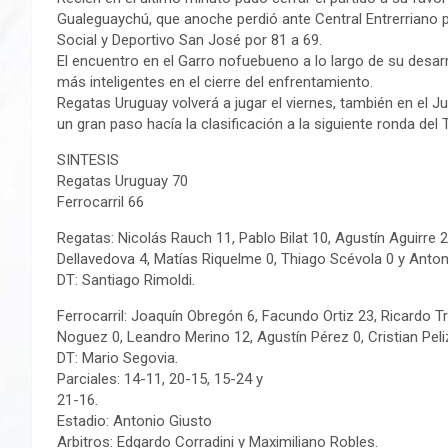
Gualeguaychú, que anoche perdió ante Central Entrerriano po
Social y Deportivo San José por 81 a 69.
El encuentro en el Garro nofuebueno a lo largo de su desarr
más inteligentes en el cierre del enfrentamiento.
Regatas Uruguay volverá a jugar el viernes, también en el 
un gran paso hacía la clasificación a la siguiente ronda del 
SINTESIS
Regatas Uruguay 70
Ferrocarril 66
Regatas: Nicolás Rauch 11, Pablo Bilat 10, Agustín Aguirre
Dellavedova 4, Matías Riquelme 0, Thiago Scévola 0 y Anton
DT: Santiago Rimoldi.
Ferrocarril: Joaquín Obregón 6, Facundo Ortiz 23, Ricardo Tr
Noguez 0, Leandro Merino 12, Agustín Pérez 0, Cristian Peliz
DT: Mario Segovia.
Parciales: 14-11, 20-15, 15-24 y
21-16.
Estadio: Antonio Giusto
Arbitros: Edgardo Corradini y Maximiliano Robles.