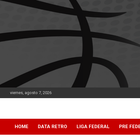
Saltar
al
contenido
viernes, agosto 7, 2026
DATA Basquet
DATA Basquet
HOME
DATA RETRO
LIGA FEDERAL
PRE FED