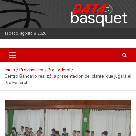
Saltar
al
contenido
sábado, agosto 8, 2026
DATA Basquet
DATA Basquet
Inicio
Provinciales
Pre Federal
Centro Bancario realizó la presentación del plantel que jugará el
Pre Federal