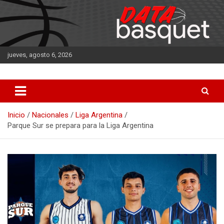
Saltar
al
contenido
jueves, agosto 6, 2026
DATA Basquet
DATA Basquet
Inicio
Nacionales
Liga Argentina
Parque Sur se prepara para la Liga Argentina