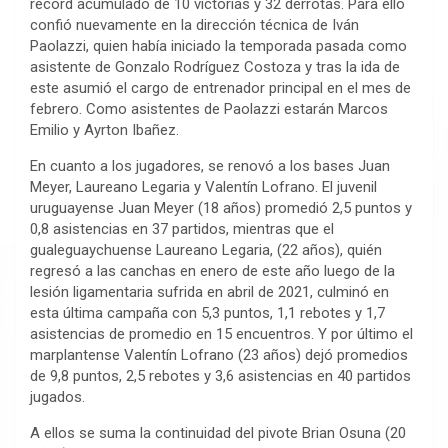
récord acumulado de 10 victorias y 32 derrotas. Para ello
confió nuevamente en la dirección técnica de Iván
Paolazzi, quien había iniciado la temporada pasada como
asistente de Gonzalo Rodríguez Costoza y tras la ida de
este asumió el cargo de entrenador principal en el mes de
febrero. Como asistentes de Paolazzi estarán Marcos
Emilio y Ayrton Ibañez.
En cuanto a los jugadores, se renovó a los bases Juan
Meyer, Laureano Legaria y Valentín Lofrano. El juvenil
uruguayense Juan Meyer (18 años) promedió 2,5 puntos y
0,8 asistencias en 37 partidos, mientras que el
gualeguaychuense Laureano Legaria, (22 años), quién
regresó a las canchas en enero de este año luego de la
lesión ligamentaria sufrida en abril de 2021, culminó en
esta última campaña con 5,3 puntos, 1,1 rebotes y 1,7
asistencias de promedio en 15 encuentros. Y por último el
marplantense Valentín Lofrano (23 años) dejó promedios
de 9,8 puntos, 2,5 rebotes y 3,6 asistencias en 40 partidos
jugados.
A ellos se suma la continuidad del pivote Brian Osuna (20