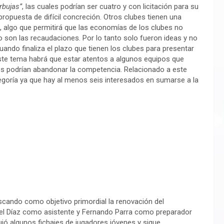
rbujas’’
, las cuales podrían ser cuatro y con licitación para su
propuesta de difícil concreción. Otros clubes tienen una
, algo que permitirá que las economías de los clubes no
 son las recaudaciones. Por lo tanto solo fueron ideas y no
uando finaliza el plazo que tienen los clubes para presentar
este tema habrá que estar atentos a algunos equipos que
nes podrían abandonar la competencia. Relacionado a este
tegoría ya que hay al menos seis interesados en sumarse a la
scando como objetivo primordial la renovación del
iel Díaz como asistente y Fernando Parra como preparador
uió algunos fichajes de jugadores jóvenes y sigue