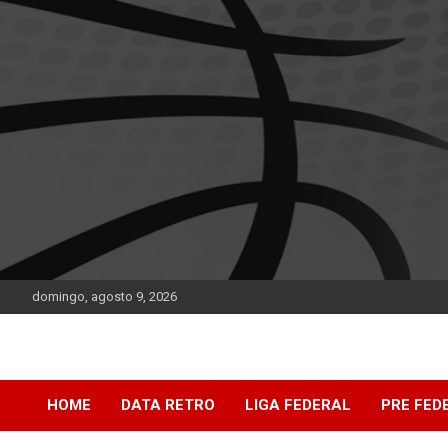
Saltar
al
contenido
domingo, agosto 9, 2026
DATA Basquet
DATA Basquet
HOME
DATA RETRO
LIGA FEDERAL
PRE FED