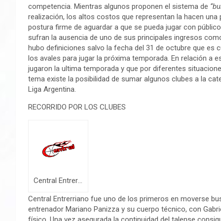
competencia. Mientras algunos proponen el sistema de
‘‘bu
realización, los altos costos que representan la hacen una 
postura firme de aguardar a que se pueda jugar con público
sufran la ausencia de uno de sus principales ingresos como
hubo definiciones salvo la fecha del 31 de octubre que es c
los avales para jugar la próxima temporada. En relación a 
jugaron la ultima temporada y que por diferentes situacio
tema existe la posibilidad de sumar algunos clubes a la ca
Liga Argentina.
RECORRIDO POR LOS CLUBES
Central Entrerriano (Gualeguaychu)
Central Entrerriano fue uno de los primeros en moverse bu
entrenador Mariano Panizza y su cuerpo técnico, con Gabr
físico. Una vez asegurada la continuidad del talense consig