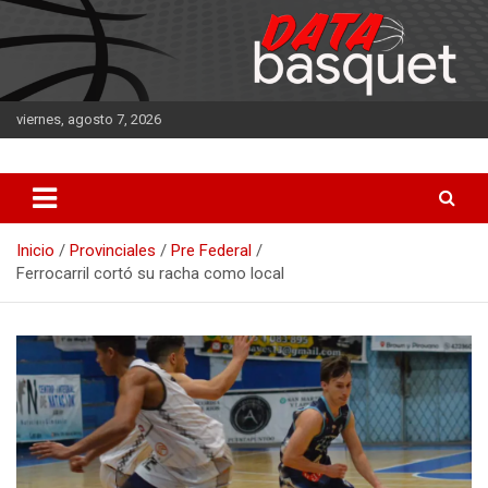
Saltar
al
contenido
viernes, agosto 7, 2026
DATA Basquet
DATA Basquet
Inicio
Provinciales
Pre Federal
Ferrocarril cortó su racha como local