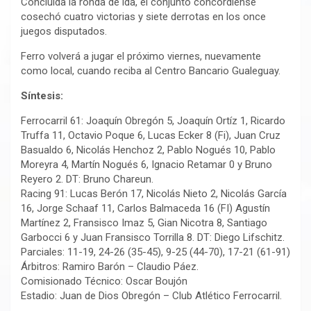
Concluida la ronda de ida, el conjunto concordiense
cosechó cuatro victorias y siete derrotas en los once
juegos disputados.
Ferro volverá a jugar el próximo viernes, nuevamente
como local, cuando reciba al Centro Bancario Gualeguay.
Síntesis:
Ferrocarril 61: Joaquín Obregón 5, Joaquín Ortíz 1, Ricardo
Truffa 11, Octavio Poque 6, Lucas Ecker 8 (Fi), Juan Cruz
Basualdo 6, Nicolás Henchoz 2, Pablo Nogués 10, Pablo
Moreyra 4, Martín Nogués 6, Ignacio Retamar 0 y Bruno
Reyero 2. DT: Bruno Chareun.
Racing 91: Lucas Berón 17, Nicolás Nieto 2, Nicolás García
16, Jorge Schaaf 11, Carlos Balmaceda 16 (FI) Agustín
Martínez 2, Fransisco Imaz 5, Gian Nicotra 8, Santiago
Garbocci 6 y Juan Fransisco Torrilla 8. DT: Diego Lifschitz.
Parciales: 11-19, 24-26 (35-45), 9-25 (44-70), 17-21 (61-91)
Árbitros: Ramiro Barón – Claudio Páez.
Comisionado Técnico: Oscar Boujón
Estadio: Juan de Dios Obregón – Club Atlético Ferrocarril.