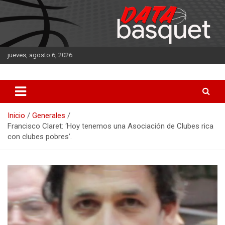
Saltar
al
contenido
jueves, agosto 6, 2026
DATA Basquet
DATA Basquet
Inicio
Generales
Francisco Claret: ‘Hoy tenemos una Asociación de Clubes rica
con clubes pobres’.