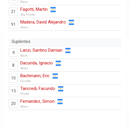
Base
Fagotti, Martin
21
Ala Pivote
Madera, David Alejandro
91
Alero
Suplentes
Lanzi, Santino Damian
4
Base
Dacunda, Ignacio
8
Alero
Bachmann, Eric
10
Escolta
Tancredi, Facundo
15
Pivote
Fernandez, Simon
20
Alero