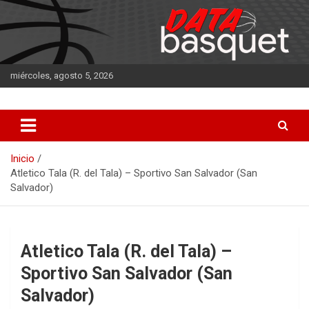
Saltar
al
contenido
miércoles, agosto 5, 2026
DATA Basquet
DATA Basquet
Inicio
Atletico Tala (R. del Tala) – Sportivo San Salvador (San
Salvador)
Atletico Tala (R. del Tala) –
Sportivo San Salvador (San
Salvador)