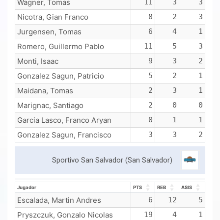
Wagner, Tomas
11
3
3
Nicotra, Gian Franco
8
2
3
Jurgensen, Tomas
6
4
1
Romero, Guillermo Pablo
11
5
3
Monti, Isaac
9
3
2
Gonzalez Sagun, Patricio
5
2
1
Maidana, Tomas
2
3
1
Marignac, Santiago
2
0
0
Garcia Lasco, Franco Aryan
0
1
1
Gonzalez Sagun, Francisco
3
3
2
Sportivo San Salvador (San Salvador)
Jugador
PTS
REB
ASIS
Jugador
PTS
REB
ASIS
Escalada, Martin Andres
6
12
5
Pryszczuk, Gonzalo Nicolas
19
4
1