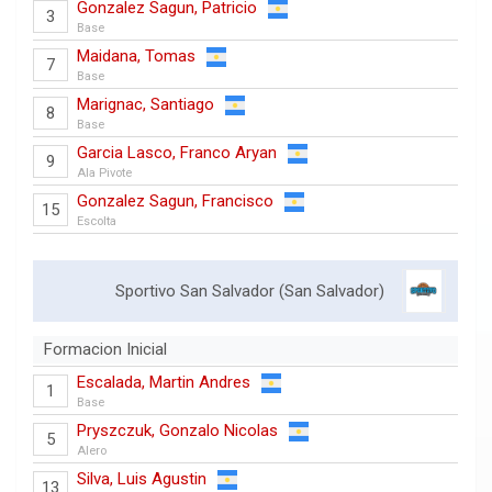
Gonzalez Sagun, Patricio
3
Base
Maidana, Tomas
7
Base
Marignac, Santiago
8
Base
Garcia Lasco, Franco Aryan
9
Ala Pivote
Gonzalez Sagun, Francisco
15
Escolta
Sportivo San Salvador (San Salvador)
Formacion Inicial
Escalada, Martin Andres
1
Base
Pryszczuk, Gonzalo Nicolas
5
Alero
Silva, Luis Agustin
13