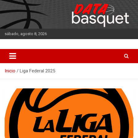
Saltar
al
contenido
sábado, agosto 8, 2026
DATA Basquet
DATA Basquet
Inicio
Liga Federal 2025