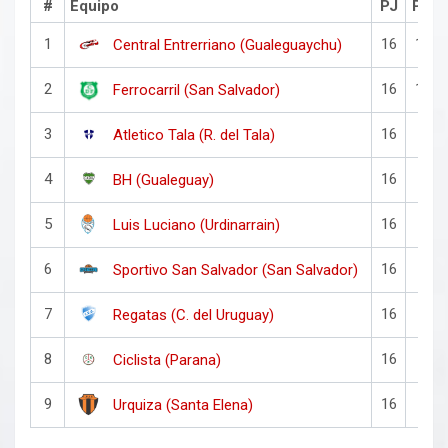
#
Equipo
PJ
PG
1
16
11
Central Entrerriano (Gualeguaychu)
2
16
10
Ferrocarril (San Salvador)
3
16
9
Atletico Tala (R. del Tala)
4
16
9
BH (Gualeguay)
5
16
8
Luis Luciano (Urdinarrain)
6
16
8
Sportivo San Salvador (San Salvador)
7
16
7
Regatas (C. del Uruguay)
8
16
6
Ciclista (Parana)
9
16
4
Urquiza (Santa Elena)