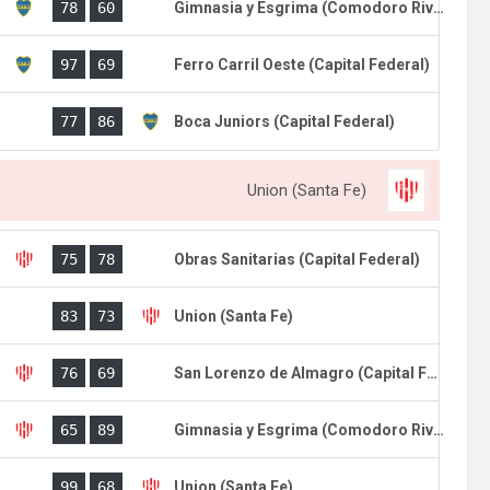
)
78
60
Gimnasia y Esgrima (Comodoro Rivadavia)
)
97
69
Ferro Carril Oeste (Capital Federal)
)
77
86
Boca Juniors (Capital Federal)
Union (Santa Fe)
)
75
78
Obras Sanitarias (Capital Federal)
)
83
73
Union (Santa Fe)
)
76
69
San Lorenzo de Almagro (Capital Federal)
)
65
89
Gimnasia y Esgrima (Comodoro Rivadavia)
)
99
68
Union (Santa Fe)