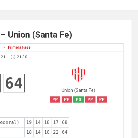
 – Union (Santa Fe)
1
>
Primera Fase
021
21:30
64
Union (Santa Fe)
PP
PP
PG
PP
PP
ederal)
19
14
18
17
68
18
14
10
22
64