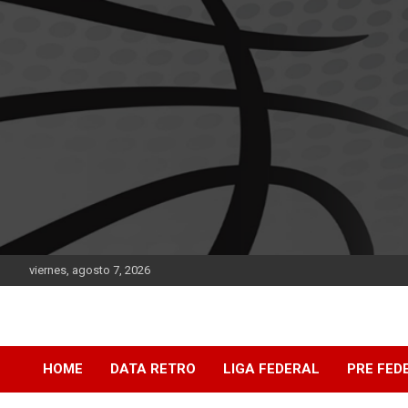
Saltar
al
contenido
viernes, agosto 7, 2026
DATA Basquet
DATA Basquet
HOME
DATA RETRO
LIGA FEDERAL
PRE FED