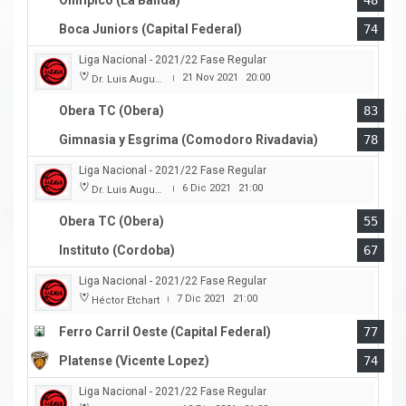
Olimpico (La Banda)
48
Boca Juniors (Capital Federal)
74
Liga Nacional - 2021/22 Fase Regular
21 Nov 2021
20:00
Dr. Luis Augusto Derna
|
Obera TC (Obera)
83
Gimnasia y Esgrima (Comodoro Rivadavia)
78
Liga Nacional - 2021/22 Fase Regular
6 Dic 2021
21:00
Dr. Luis Augusto Derna
|
Obera TC (Obera)
55
Instituto (Cordoba)
67
Liga Nacional - 2021/22 Fase Regular
7 Dic 2021
21:00
Héctor Etchart
|
Ferro Carril Oeste (Capital Federal)
77
Platense (Vicente Lopez)
74
Liga Nacional - 2021/22 Fase Regular