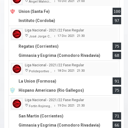
10 Dic 2021
21:00
Angel Malvicino
|
Union (Santa Fe)
100
Instituto (Cordoba)
97
Liga Nacional - 2021/22 Fase Regular
17 Dic 2021
21:30
José Jorge Contte
|
Regatas (Corrientes)
75
Gimnasia y Esgrima (Comodoro Rivadavia)
68
Liga Nacional - 2021/22 Fase Regular
18 Dic 2021
21:30
Polideportivo Cincuentenario
|
La Union (Formosa)
91
Hispano Americano (Rio Gallegos)
75
Liga Nacional - 2021/22 Fase Regular
19 Dic 2021
21:30
Fortín Rojinegro
|
San Martin (Corrientes)
71
Gimnasia y Esgrima (Comodoro Rivadavia)
66