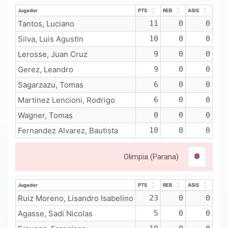
Jugador
PTS
REB
ASIS
Jugador
PTS
REB
ASIS
Tantos, Luciano
11
0
0
Silva, Luis Agustin
10
0
0
Lerosse, Juan Cruz
9
0
0
Gerez, Leandro
9
0
0
Sagarzazu, Tomas
6
0
0
Martinez Lencioni, Rodrigo
6
0
0
Wagner, Tomas
0
0
0
Fernandez Alvarez, Bautista
10
0
0
Olimpia (Parana)
Jugador
PTS
REB
ASIS
Jugador
PTS
REB
ASIS
Ruiz Moreno, Lisandro Isabelino
23
0
0
Agasse, Sadi Nicolas
5
0
0