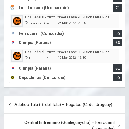
Luis Luciano (Urdinarrain)
71
Liga Federal - 2022 Primera Fase - Division Entre Rios
23 Mar 2022
21:00
Juan de Dios Obregon
|
Ferrocarril (Concordia)
55
Olimpia (Parana)
66
Liga Federal - 2022 Primera Fase - Division Entre Rios
19 Mar 2022
19:30
Humberto Pietranera
|
Olimpia (Parana)
61
Capuchinos (Concordia)
55
Navegación
Atletico Tala (R. del Tala) – Regatas (C. del Uruguay)
de
entradas
Central Entrerriano (Gualeguaychu) – Ferrocarril
(Concordia)