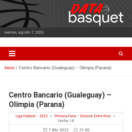
Saltar
al
contenido
viernes, agosto 7, 2026
DATA Basquet
DATA Basquet
Inicio
Centro Bancario (Gualeguay) – Olimpia (Parana)
Centro Bancario (Gualeguay) –
Olimpia (Parana)
Liga Federal – 2022
>
Primera Fase – Division Entre Rios
>
Fecha: 18
7 Abr 2022
21:00