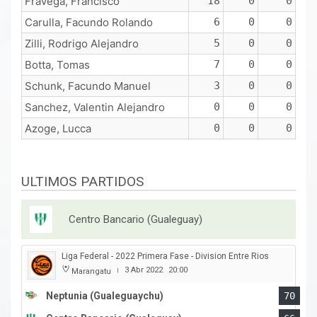
Fravega, Francisco
18
0
0
Carulla, Facundo Rolando
6
0
0
Zilli, Rodrigo Alejandro
5
0
0
Botta, Tomas
7
0
0
Schunk, Facundo Manuel
3
0
0
Sanchez, Valentin Alejandro
0
0
0
Azoge, Lucca
0
0
0
ULTIMOS PARTIDOS
Centro Bancario (Gualeguay)
Liga Federal - 2022 Primera Fase - Division Entre Rios
3 Abr 2022
20:00
Marangatu
|
Neptunia (Gualeguaychu)
70