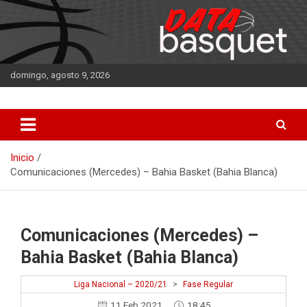
Saltar
al
contenido
domingo, agosto 9, 2026
DATA Basquet
DATA Basquet
Inicio
Comunicaciones (Mercedes) – Bahia Basket (Bahia Blanca)
Comunicaciones (Mercedes) –
Bahia Basket (Bahia Blanca)
Liga Nacional – 2020/21
>
Fase Regular
11 Feb 2021
18:45