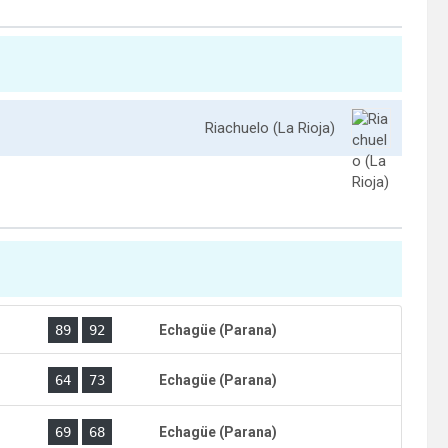
Riachuelo (La Rioja)
)
89
92
Echagüe (Parana)
)
64
73
Echagüe (Parana)
)
69
68
Echagüe (Parana)