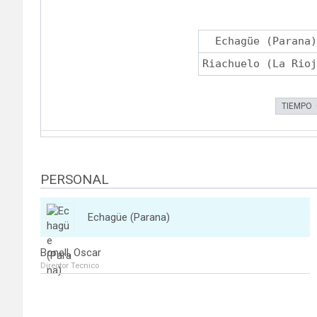
Echagüe (Parana)
Riachuelo (La Rioj
TIEMPO
PERSONAL
Echagüe (Parana)
Bonell, Oscar
Director Tecnico