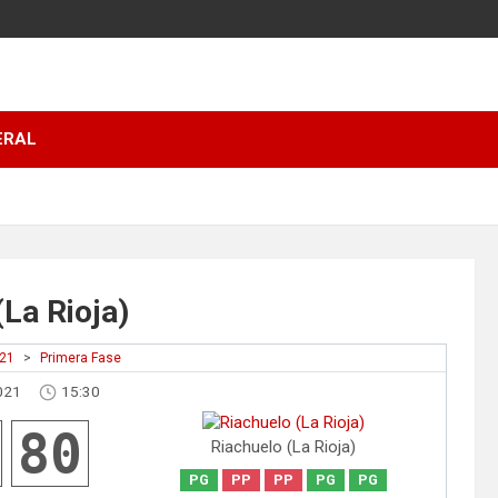
ERAL
La Rioja)
021
>
Primera Fase
021
15:30
80
Riachuelo (La Rioja)
PG
PP
PP
PG
PG