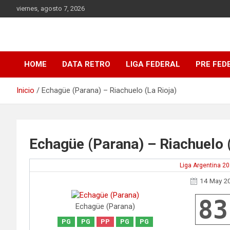
Saltar
viernes, agosto 7, 2026
al
contenido
DATA Basquet
DATA Basquet
HOME
DATA RETRO
LIGA FEDERAL
PRE FED
Inicio
Echagüe (Parana) – Riachuelo (La Rioja)
Echagüe (Parana) – Riachuelo (
Liga Argentina 2
14 May 2
83
Echagüe (Parana)
PG
PG
PP
PG
PG