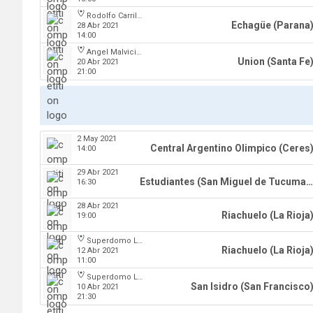
Rodolfo Carrillo
Echagüe (Parana
28 Abr 2021
14:00
Angel Malvicino
Union (Santa Fe
20 Abr 2021
21:00
2 May 2021
Central Argentino Olimpico (Ceres
14:00
29 Abr 2021
Estudiantes (San Miguel de Tucuman)
16:30
28 Abr 2021
Riachuelo (La Rioja
19:00
Superdomo La Rioja
Riachuelo (La Rioja
12 Abr 2021
11:00
Superdomo La Rioja
San Isidro (San Francisco
10 Abr 2021
21:30