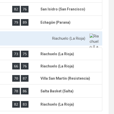
)
82
76
San Isidro (San Francisco)
)
79
89
Echagüe (Parana)
Riachuelo (La Rioja)
)
73
75
Riachuelo (La Rioja)
66
76
Riachuelo (La Rioja)
)
70
87
Villa San Martin (Resistencia)
)
78
86
Salta Basket (Salta)
)
82
83
Riachuelo (La Rioja)