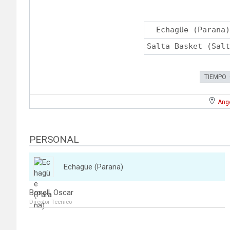
Echagüe (Parana)
Salta Basket (Salt
TIEMPO
Ange
PERSONAL
Echagüe (Parana)
Bonell, Oscar
Director Tecnico