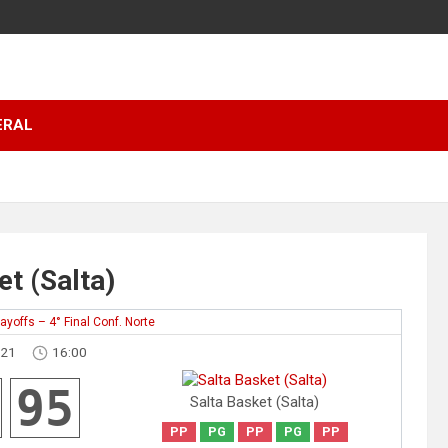
ERAL
t (Salta)
layoffs – 4° Final Conf. Norte
021
16:00
95
Salta Basket (Salta)
PP
PG
PP
PG
PP