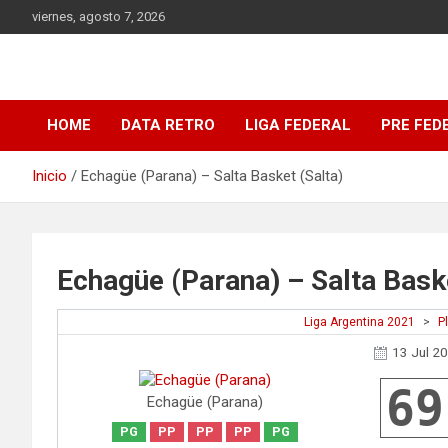
Saltar
viernes, agosto 7, 2026
al
contenido
DATA Basquet
DATA Basquet
HOME
DATA RETRO
LIGA FEDERAL
PRE FED
Inicio
Echagüe (Parana) – Salta Basket (Salta)
Echagüe (Parana) – Salta Baske
Liga Argentina 2021
>
P
13 Jul 2
69
Echagüe (Parana)
PG
PP
PP
PP
PG