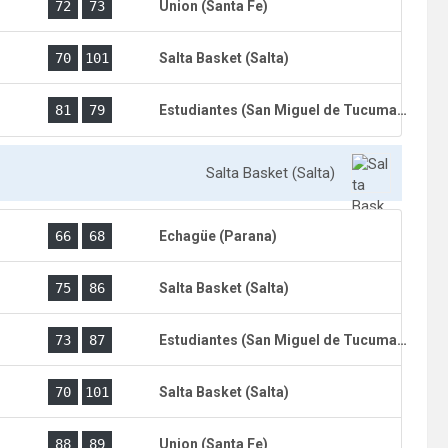
)
72
73
Union (Santa Fe)
)
70
101
Salta Basket (Salta)
)
81
79
Estudiantes (San Miguel de Tucuman)
Salta Basket (Salta)
)
66
68
Echagüe (Parana)
)
75
86
Salta Basket (Salta)
)
73
87
Estudiantes (San Miguel de Tucuman)
)
70
101
Salta Basket (Salta)
)
88
89
Union (Santa Fe)