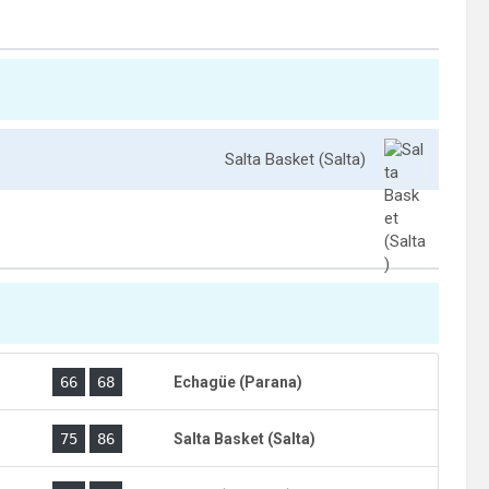
Salta Basket (Salta)
)
66
68
Echagüe (Parana)
)
75
86
Salta Basket (Salta)