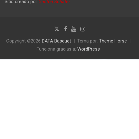
Sitio creado por
Gastón Schafer
Copyright ©2026
DATA Basquet
Tema por:
Theme Horse
Funciona gracias a:
WordPress