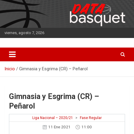
Saltar
al
contenido
viernes, agosto 7, 2026
DATA Basquet
DATA Basquet
Inicio
Gimnasia y Esgrima (CR) – Peñarol
Gimnasia y Esgrima (CR) –
Peñarol
Liga Nacional – 2020/21
>
Fase Regular
11 Ene 2021
11:00