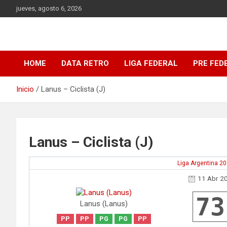
Saltar
jueves, agosto 6, 2026
al
contenido
DATA Basquet
DATA Basquet
HOME
DATA RETRO
LIGA FEDERAL
PRE FED
Inicio
Lanus – Ciclista (J)
Lanus – Ciclista (J)
Liga Argentina 2
11 Abr 2
73
Lanus (Lanus)
PP
PP
PG
PG
PP