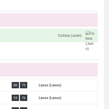
Ciclista (Junin)
)
80
75
Lanus (Lanus)
)
59
76
Lanus (Lanus)