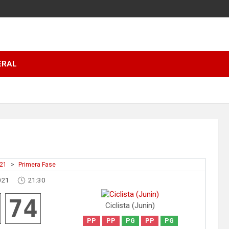
ERAL
021
>
Primera Fase
021
21:30
74
Ciclista (Junin)
PP
PP
PG
PP
PG