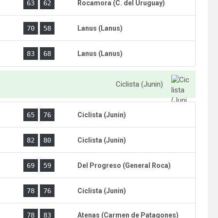
)
63
62
Rocamora (C. del Uruguay)
)
70
58
Lanus (Lanus)
)
83
68
Lanus (Lanus)
Ciclista (Junin)
)
65
76
Ciclista (Junin)
)
82
80
Ciclista (Junin)
)
69
59
Del Progreso (General Roca)
)
78
76
Ciclista (Junin)
)
78
83
Atenas (Carmen de Patagones)