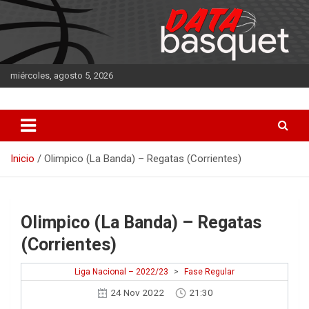
Saltar
al
contenido
miércoles, agosto 5, 2026
DATA Basquet
DATA Basquet
Inicio
Olimpico (La Banda) – Regatas (Corrientes)
Olimpico (La Banda) – Regatas
(Corrientes)
Liga Nacional – 2022/23
>
Fase Regular
24 Nov 2022
21:30