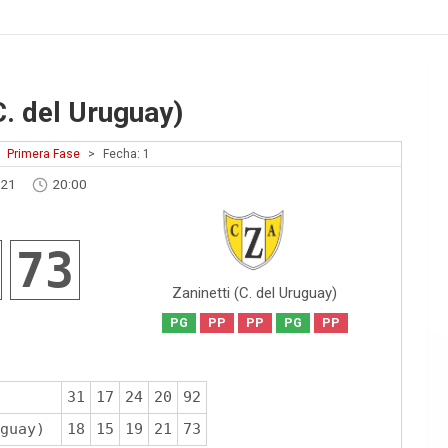
C. del Uruguay)
Primera Fase
>
Fecha: 1
021
20:00
73
Zaninetti (C. del Uruguay)
PG
PP
PP
PG
PP
31
17
24
20
92
guay)
18
15
19
21
73