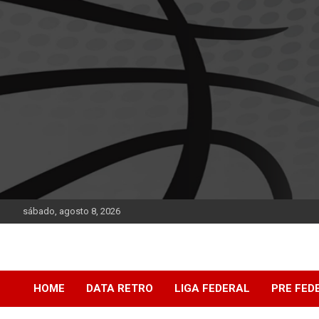
Saltar
al
contenido
sábado, agosto 8, 2026
DATA Basquet
DATA Basquet
HOME
DATA RETRO
LIGA FEDERAL
PRE FED