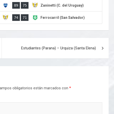
)
89
75
Zaninetti (C. del Uruguay)
)
74
71
Ferrocarril (San Salvador)
Estudiantes (Parana) – Urquiza (Santa Elena)
ampos obligatorios están marcados con
*