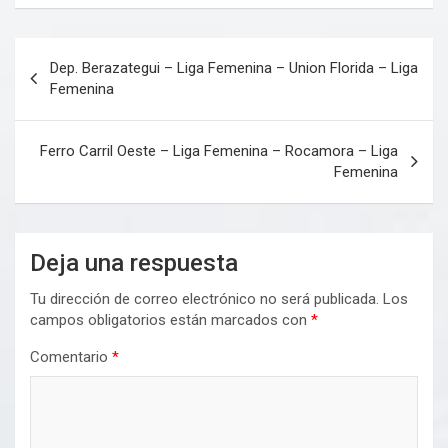
Navegación
Dep. Berazategui – Liga Femenina – Union Florida – Liga
de
Femenina
entradas
Ferro Carril Oeste – Liga Femenina – Rocamora – Liga
Femenina
Deja una respuesta
Tu dirección de correo electrónico no será publicada.
Los
campos obligatorios están marcados con
*
Comentario
*