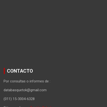
CONTACTO
Por consultas o informes de :
databasquetok@gmail.com
(011) 15-3004-6328