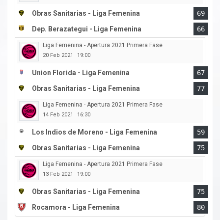
Obras Sanitarias - Liga Femenina
69
Dep. Berazategui - Liga Femenina
66
Liga Femenina - Apertura 2021 Primera Fase
20 Feb 2021
19:00
Union Florida - Liga Femenina
67
Obras Sanitarias - Liga Femenina
77
Liga Femenina - Apertura 2021 Primera Fase
14 Feb 2021
16:30
Los Indios de Moreno - Liga Femenina
59
Obras Sanitarias - Liga Femenina
75
Liga Femenina - Apertura 2021 Primera Fase
13 Feb 2021
19:00
Obras Sanitarias - Liga Femenina
75
Rocamora - Liga Femenina
80