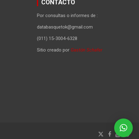
CONTACTO
Por consultas o informes de :
databasquetok@gmail.com
(011) 15-3004-6328
Sitio creado por
Gastón Schafer