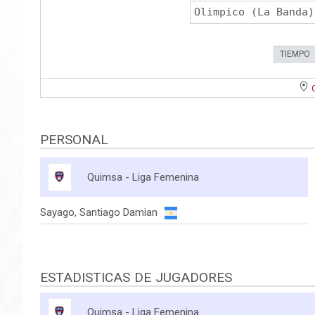
Olimpico (La Banda)
TIEMPO
PERSONAL
Quimsa - Liga Femenina
Sayago, Santiago Damian
ESTADISTICAS DE JUGADORES
Quimsa - Liga Femenina