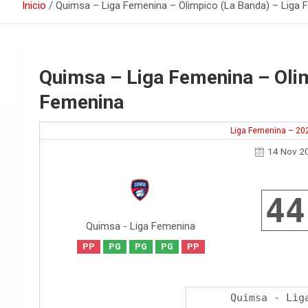
Inicio
Quimsa – Liga Femenina – Olimpico (La Banda) – Liga 
Quimsa – Liga Femenina – Olim
Femenina
Liga Femenina – 20
14 Nov 2
44
Quimsa - Liga Femenina
PP
PG
PG
PG
PP
Quimsa - Lig