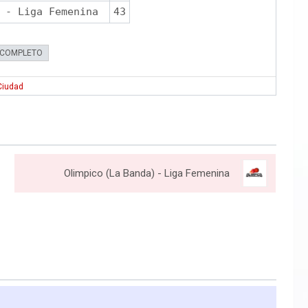
 - Liga Femenina
43
 COMPLETO
Ciudad
Olimpico (La Banda) - Liga Femenina