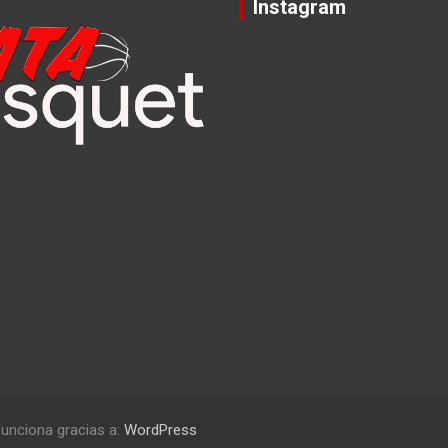
Instagram
unciona gracias a:
WordPress