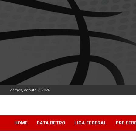
Saltar
al
contenido
viernes, agosto 7, 2026
DATA Basquet
DATA Basquet
HOME
DATA RETRO
LIGA FEDERAL
PRE FED