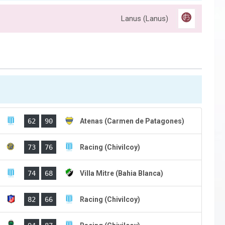
Lanus (Lanus)
)
62
90
Atenas (Carmen de Patagones)
)
73
76
Racing (Chivilcoy)
)
74
68
Villa Mitre (Bahia Blanca)
)
82
66
Racing (Chivilcoy)