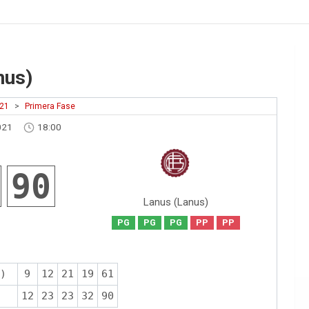
nus)
021
>
Primera Fase
021
18:00
90
Lanus (Lanus)
PG
PG
PG
PP
PP
)
9
12
21
19
61
12
23
23
32
90