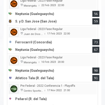
Liga Federal - 2023 Fase Regular
22 Feb 2023
22:00
Marangatu
|
Neptunia (Gualeguaychu)
56
S. y D. San Jose (San Jose)
59
Liga Federal - 2023 Fase Regular
17 Feb 2023
22:00
Juan de Dios Obregon
|
Ferrocarril (Concordia)
73
Neptunia (Gualeguaychu)
67
Liga Federal - 2023 Fase Regular
10 Feb 2023
20:00
Marangatu
|
Neptunia (Gualeguaychu)
90
Atletico Tala (R. del Tala)
91
Pre Federal - 2022 Conferencia 1 - Playoffs
17 Nov 2022
21:00
Centro Sportivo Peñarol
|
Peñarol (R. del Tala)