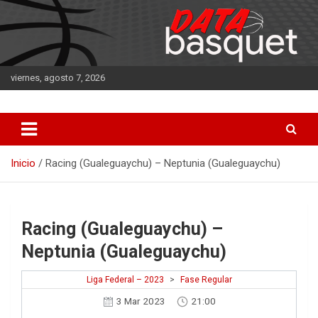
Saltar
al
contenido
viernes, agosto 7, 2026
DATA Basquet
DATA Basquet
Inicio
Racing (Gualeguaychu) – Neptunia (Gualeguaychu)
Racing (Gualeguaychu) –
Neptunia (Gualeguaychu)
Liga Federal – 2023
>
Fase Regular
3 Mar 2023
21:00