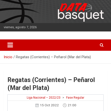
Saltar
al
contenido
viernes, agosto 7, 2026
DATA Basquet
DATA Basquet
Inicio
Regatas (Corrientes) – Peñarol (Mar del Plata)
Regatas (Corrientes) – Peñarol
(Mar del Plata)
Liga Nacional – 2022/23
>
Fase Regular
15 Oct 2022
21:00