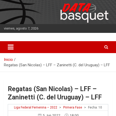
Saltar
al
contenido
viernes, agosto 7, 2026
DATA Basquet
DATA Basquet
Inicio
Regatas (San Nicolas) – LFF – Zaninetti (C. del Uruguay) – LFF
Regatas (San Nicolas) – LFF –
Zaninetti (C. del Uruguay) – LFF
Liga Federal Femenina – 2022
>
Primera Fase
>
Fecha: 10
5 Jun 2022
18:00