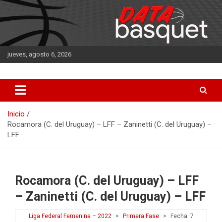
Saltar
al
contenido
jueves, agosto 6, 2026
DATA Basquet
DATA Basquet
Inicio
Rocamora (C. del Uruguay) – LFF – Zaninetti (C. del Uruguay) –
LFF
Rocamora (C. del Uruguay) – LFF
– Zaninetti (C. del Uruguay) – LFF
Liga Federal Femenina – 2022
>
Primera Fase
>
Fecha: 7