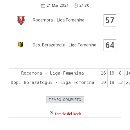
21 Mar 2021
21:30
57
Rocamora - Liga Femenina
64
Dep. Berazategui - Liga Femenina
Rocamora - Liga Femenina
16
19
8
1
Dep. Berazategui - Liga Femenina
10
19
13
2
TIEMPO COMPLETO
Templo del Rock