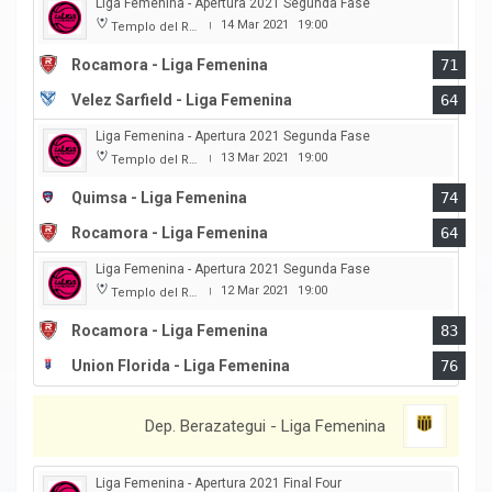
Liga Femenina - Apertura 2021 Segunda Fase
14 Mar 2021
19:00
Templo del Rock
|
Rocamora - Liga Femenina
71
Velez Sarfield - Liga Femenina
64
Liga Femenina - Apertura 2021 Segunda Fase
13 Mar 2021
19:00
Templo del Rock
|
Quimsa - Liga Femenina
74
Rocamora - Liga Femenina
64
Liga Femenina - Apertura 2021 Segunda Fase
12 Mar 2021
19:00
Templo del Rock
|
Rocamora - Liga Femenina
83
Union Florida - Liga Femenina
76
Dep. Berazategui - Liga Femenina
Liga Femenina - Apertura 2021 Final Four