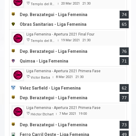
20 Mar 2021
21:30
Templo del Rock
|
Dep. Berazategui - Liga Femenina
74
Obras Sanitarias - Liga Femenina
65
Liga Femenina - Apertura 2021 Final Four
19 Mar 2021
21:30
Templo del Rock
|
Dep. Berazategui - Liga Femenina
76
Quimsa - Liga Femenina
71
Liga Femenina - Apertura 2021 Primera Fase
8 Mar 2021
21:30
Victor Barba
|
Velez Sarfield - Liga Femenina
62
Dep. Berazategui - Liga Femenina
77
Liga Femenina - Apertura 2021 Primera Fase
7 Mar 2021
19:00
Héctor Etchart
|
Dep. Berazategui - Liga Femenina
73
Ferro Carril Oeste - Liga Femenina
49