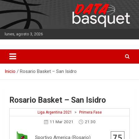
Saltar
al
contenido
lunes, agosto 3, 2026
DATA Basquet
DATA Basquet
Inicio
Rosario Basket – San Isidro
Rosario Basket – San Isidro
Liga Argentina 2021
>
Primera Fase
11 Mar 2021
21:30
75
Sportivo America (Rosario)