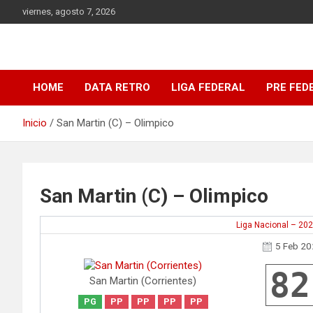
Saltar
viernes, agosto 7, 2026
al
contenido
DATA Basquet
DATA Basquet
HOME
DATA RETRO
LIGA FEDERAL
PRE FED
Inicio
San Martin (C) – Olimpico
San Martin (C) – Olimpico
Liga Nacional – 20
5 Feb 2
82
San Martin (Corrientes)
PG
PP
PP
PP
PP