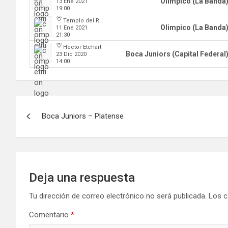
Olimpico (La Banda
13 Ene 2021
19:00
Templo del Rock
Olimpico (La Banda
11 Ene 2021
21:30
Héctor Etchart
Boca Juniors (Capital Federal
23 Dic 2020
14:00
Navegación
Boca Juniors – Platense
de
entradas
Deja una respuesta
Tu dirección de correo electrónico no será publicada.
Los c
Comentario
*