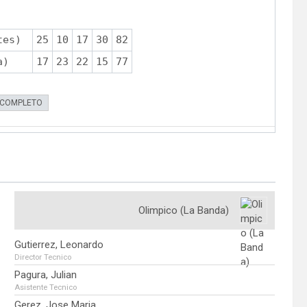
tes)
25
10
17
30
82
a)
17
23
22
15
77
 COMPLETO
Olimpico (La Banda)
Gutierrez, Leonardo
Director Tecnico
Pagura, Julian
Asistente Tecnico
Gerez, Jose Maria