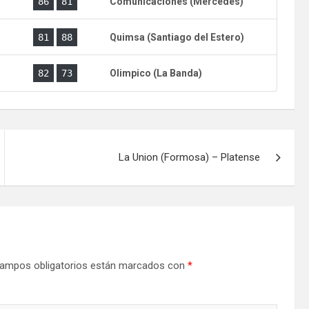
)
86
81
Comunicaciones (Mercedes)
)
81
88
Quimsa (Santiago del Estero)
)
82
73
Olimpico (La Banda)
La Union (Formosa) – Platense
ampos obligatorios están marcados con
*