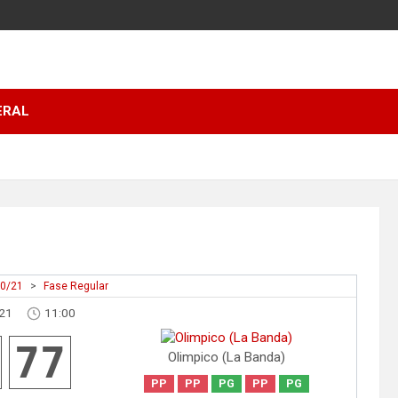
ERAL
20/21
>
Fase Regular
021
11:00
77
Olimpico (La Banda)
PP
PP
PG
PP
PG