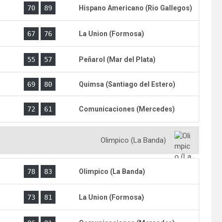
)
70
89
Hispano Americano (Rio Gallegos)
)
67
76
La Union (Formosa)
)
55
57
Peñarol (Mar del Plata)
)
69
80
Quimsa (Santiago del Estero)
)
72
61
Comunicaciones (Mercedes)
Olimpico (La Banda)
)
78
83
Olimpico (La Banda)
)
73
81
La Union (Formosa)