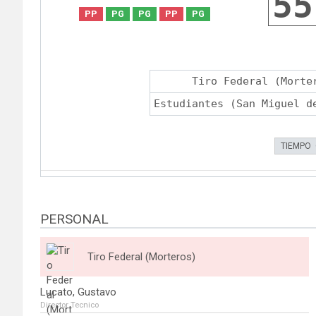
55
PP
PG
PG
PP
PG
Tiro Federal (Morte
Estudiantes (San Miguel d
TIEMPO
PERSONAL
Tiro Federal (Morteros)
Lucato, Gustavo
Director Tecnico