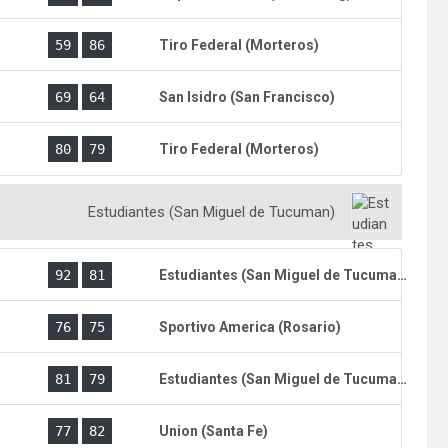
)
59
86
Tiro Federal (Morteros)
)
69
64
San Isidro (San Francisco)
)
80
79
Tiro Federal (Morteros)
Estudiantes (San Miguel de Tucuman)
)
92
81
Estudiantes (San Miguel de Tucuman)
76
75
Sportivo America (Rosario)
)
81
79
Estudiantes (San Miguel de Tucuman)
77
82
Union (Santa Fe)