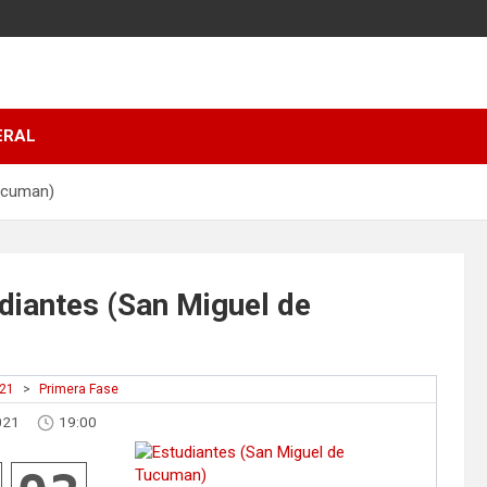
ERAL
Tucuman)
diantes (San Miguel de
021
>
Primera Fase
021
19:00