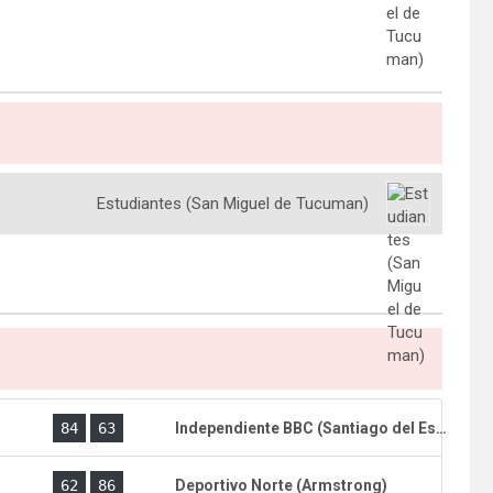
Estudiantes (San Miguel de Tucuman)
)
84
63
Independiente BBC (Santiago del Estero)
)
62
86
Deportivo Norte (Armstrong)