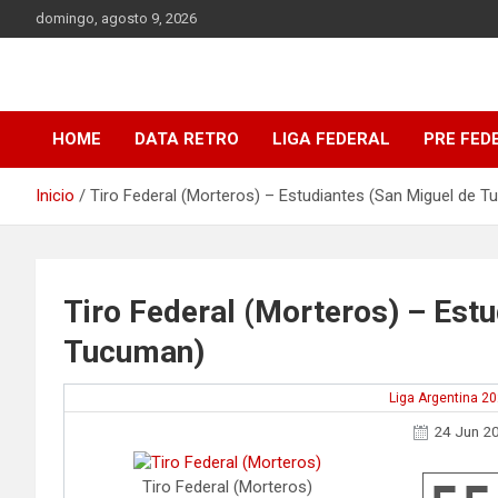
Saltar
domingo, agosto 9, 2026
al
contenido
DATA Basquet
DATA Basquet
HOME
DATA RETRO
LIGA FEDERAL
PRE FED
Inicio
Tiro Federal (Morteros) – Estudiantes (San Miguel de 
Tiro Federal (Morteros) – Estu
Tucuman)
Liga Argentina 2
24 Jun 2
Tiro Federal (Morteros)