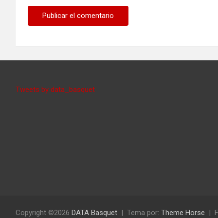
Tweets by data_basquet
Copyright ©2026
DATA Basquet
Tema por:
Theme Horse
F