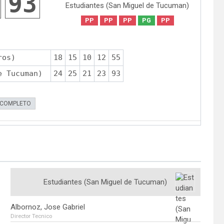
93
Estudiantes (San Miguel de Tucuman)
PP
PP
PP
PG
PP
ros)
18
15
10
12
55
e Tucuman)
24
25
21
23
93
 COMPLETO
Estudiantes (San Miguel de Tucuman)
Albornoz, Jose Gabriel
Director Tecnico