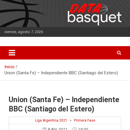
Saltar
al
contenido
viernes, agosto 7, 2026
DATA Basquet
DATA Basquet
Inicio
Union (Santa Fe) – Independiente BBC (Santiago del Estero)
Union (Santa Fe) – Independiente
BBC (Santiago del Estero)
Liga Argentina 2021
>
Primera Fase
8 Abr 2021
19:00