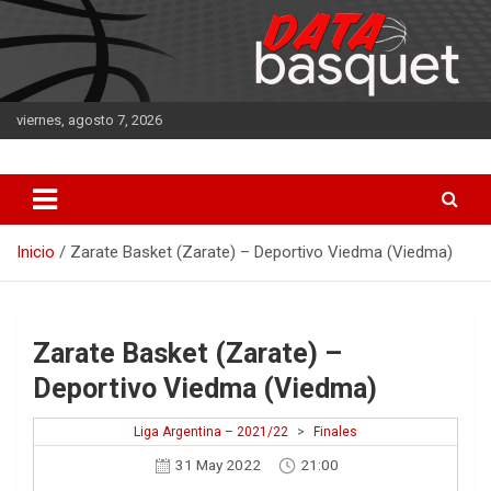
Saltar
al
contenido
viernes, agosto 7, 2026
DATA Basquet
DATA Basquet
Inicio
Zarate Basket (Zarate) – Deportivo Viedma (Viedma)
Zarate Basket (Zarate) –
Deportivo Viedma (Viedma)
Liga Argentina – 2021/22
>
Finales
31 May 2022
21:00