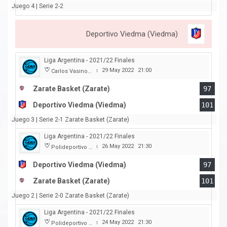
Juego 4 | Serie 2-2
Deportivo Viedma (Viedma)
Liga Argentina - 2021/22 Finales
29 May 2022
21:00
Carlos Vasino (Club Atl. Parana)
|
Zarate Basket (Zarate)
97
Deportivo Viedma (Viedma)
101
Juego 3 | Serie 2-1 Zarate Basket (Zarate)
Liga Argentina - 2021/22 Finales
26 May 2022
21:30
Polideportivo Municipal Ángel Cayetano Arias
|
Deportivo Viedma (Viedma)
97
Zarate Basket (Zarate)
101
Juego 2 | Serie 2-0 Zarate Basket (Zarate)
Liga Argentina - 2021/22 Finales
24 May 2022
21:30
Polideportivo Municipal Ángel Cayetano Arias
|