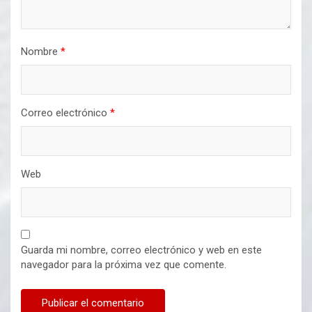
Nombre
*
Correo electrónico
*
Web
Guarda mi nombre, correo electrónico y web en este
navegador para la próxima vez que comente.