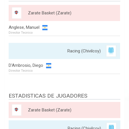
Zarate Basket (Zarate)
Anglese, Manuel
Director Tecnico
Racing (Chivilcoy)
D'Ambrosio, Diego
Director Tecnico
ESTADISTICAS DE JUGADORES
Zarate Basket (Zarate)
Racing (Chivilcoy)