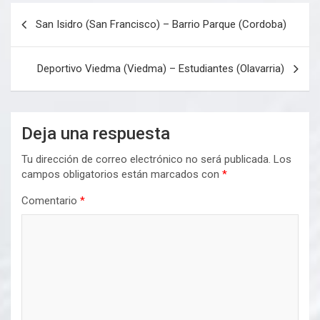
Navegación
San Isidro (San Francisco) – Barrio Parque (Cordoba)
de
entradas
Deportivo Viedma (Viedma) – Estudiantes (Olavarria)
Deja una respuesta
Tu dirección de correo electrónico no será publicada.
Los
campos obligatorios están marcados con
*
Comentario
*