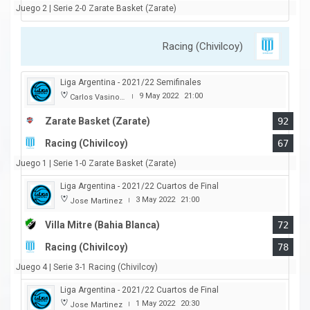
Juego 2 | Serie 2-0 Zarate Basket (Zarate)
Racing (Chivilcoy)
Liga Argentina - 2021/22 Semifinales
9 May 2022
21:00
Carlos Vasino (Club Atl. Parana)
|
Zarate Basket (Zarate)
92
Racing (Chivilcoy)
67
Juego 1 | Serie 1-0 Zarate Basket (Zarate)
Liga Argentina - 2021/22 Cuartos de Final
3 May 2022
21:00
Jose Martinez
|
Villa Mitre (Bahia Blanca)
72
Racing (Chivilcoy)
78
Juego 4 | Serie 3-1 Racing (Chivilcoy)
Liga Argentina - 2021/22 Cuartos de Final
1 May 2022
20:30
Jose Martinez
|