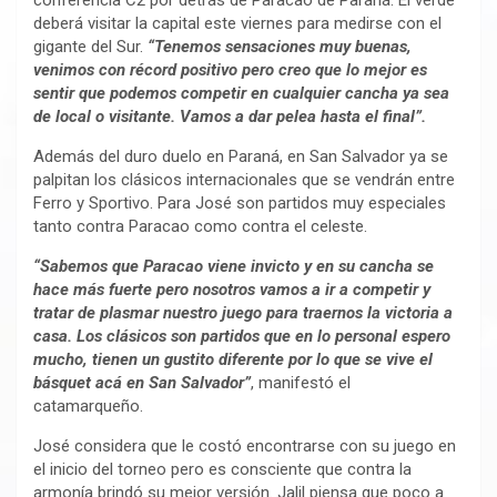
conferencia C2 por detrás de Paracao de Paraná. El verde
deberá visitar la capital este viernes para medirse con el
gigante del Sur.
“Tenemos sensaciones muy buenas,
venimos con récord positivo pero creo que lo mejor es
sentir que podemos competir en cualquier cancha ya sea
de local o visitante. Vamos a dar pelea hasta el final”.
Además del duro duelo en Paraná, en San Salvador ya se
palpitan los clásicos internacionales que se vendrán entre
Ferro y Sportivo. Para José son partidos muy especiales
tanto contra Paracao como contra el celeste.
“Sabemos que Paracao viene invicto y en su cancha se
hace más fuerte pero nosotros vamos a ir a competir y
tratar de plasmar nuestro juego para traernos la victoria a
casa. Los clásicos son partidos que en lo personal espero
mucho, tienen un gustito diferente por lo que se vive el
básquet acá en San Salvador”
, manifestó el
catamarqueño.
José considera que le costó encontrarse con su juego en
el inicio del torneo pero es consciente que contra la
armonía brindó su mejor versión. Jalil piensa que poco a