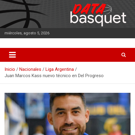
Saltar
al
contenido
miércoles, agosto 5, 2026
DATA Basquet
DATA Basquet
Inicio
Nacionales
Liga Argentina
Juan Marcos Kass nuevo técnico en Del Progreso