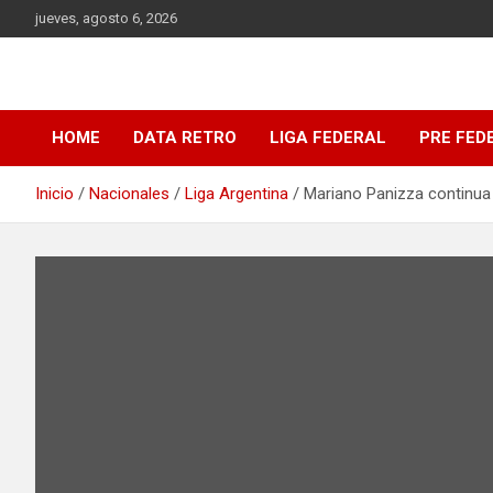
Saltar
jueves, agosto 6, 2026
al
contenido
DATA Basquet
DATA Basquet
HOME
DATA RETRO
LIGA FEDERAL
PRE FED
Inicio
Nacionales
Liga Argentina
Mariano Panizza continua 