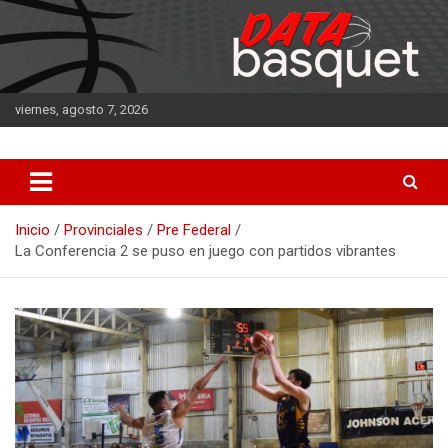
Saltar
al
contenido
viernes, agosto 7, 2026
DATA Basquet
DATA Basquet
Inicio
Provinciales
Pre Federal
La Conferencia 2 se puso en juego con partidos vibrantes