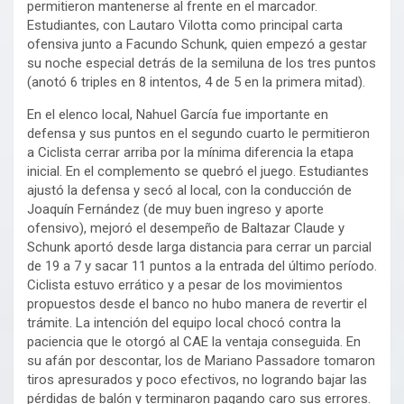
permitieron mantenerse al frente en el marcador.
Estudiantes, con Lautaro Vilotta como principal carta
ofensiva junto a Facundo Schunk, quien empezó a gestar
su noche especial detrás de la semiluna de los tres puntos
(anotó 6 triples en 8 intentos, 4 de 5 en la primera mitad).
En el elenco local, Nahuel García fue importante en
defensa y sus puntos en el segundo cuarto le permitieron
a Ciclista cerrar arriba por la mínima diferencia la etapa
inicial. En el complemento se quebró el juego. Estudiantes
ajustó la defensa y secó al local, con la conducción de
Joaquín Fernández (de muy buen ingreso y aporte
ofensivo), mejoró el desempeño de Baltazar Claude y
Schunk aportó desde larga distancia para cerrar un parcial
de 19 a 7 y sacar 11 puntos a la entrada del último período.
Ciclista estuvo errático y a pesar de los movimientos
propuestos desde el banco no hubo manera de revertir el
trámite. La intención del equipo local chocó contra la
paciencia que le otorgó al CAE la ventaja conseguida. En
su afán por descontar, los de Mariano Passadore tomaron
tiros apresurados y poco efectivos, no logrando bajar las
pérdidas de balón y terminaron pagando caro sus errores.