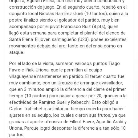
Urquiza, Agustín Filleul, con una muy buena conducción y
construcción de juego. En el segundo cuarto, resaltó en el
conjunto local Nicolás Ramírez Gueli (10 tantos), quien a la
postre finalizó siendo el goleador del partido, muy bien
acompañado por el pívot Francisco Ruiz (8 pts), quien
llegó esta semana para completar el plantel del elenco de
Santa Elena. El joven santiagüeño (U23), posee excelentes
movimientos debajo del aro, tanto en defensa como en
ataque.
Por el lado de la visita, sumaron valiosos puntos Tiago
Favre e Iñaki Uriona, que le permitían al equipo
villaguayense mantenerse en partido. El tercer cuarto fue
muy cambiante, con un Urquiza de arranque avasallador,
que en 3 minutos amplió la diferencia del cierre del primer
tiempo (10 puntos) para pasar a ganar por 20, gracias a la
efectividad de Ramírez Gueli y Rebecchi. Esto obligó a
Carlos Trabichet a solicitar un tiempo muerto para hacer
ajustes en su equipo, los cuales dieron sus frutos, ya que
gracias al aporte ofensivo de Filleul, Favre, Agustín Arabí y
Uriona, Parque logró descontar la diferencia a tan sólo 10
puntos.