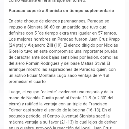
como visitante en el arranque del torneo.
Paracao superó a Sionista en tiempo suplementario
En este choque de elencos paranaenses, Paracao se
impuso a Sionista 68-60 en un partido que tuvo que
definirse con 5 ´de tiempo extra tras igualar en 57 tantos.
Los mejores hombres en Paracao fueron Juan Cruz Krapp
(24 pts) y Alejandro Zilli (19). El elenco dirigido por Nicolás
Giorello tuvo en este compromiso una importante prueba
de carácter ante dos bajas sensibles por lesión, como las
del alero Román Rodríguez y del base Matías Stival. El
arranque mostró las aspiraciones de Paracao quien, con
un activo Eduar Montaña Lugo sacó ventaja de 9-4 al
promediar el cuarto.
Luego, el equipo “celeste” evidenció una mejoría y de la
mano de Nicolás Guaita pasó al frente 11-9 (a 2’30” del
cierre) y ratificó la ventaja con un triple de Francisco
Folmer casi sobre el sonido de la bocina (16-13). En el
segundo período, el Centro Juventud Sionista sacó la
máxima ventaja a su favor (21-13) lo cual lejos de derivar
en un quiebre, provocó la reacción del local. Juan Cruz