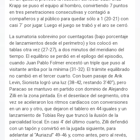
Krapp se puso el equipo al hombro, convirtiendo 7 puntos
en tres penetraciones consecutivas y contagió a
compañeros y al público para quedar sólo a 1 (20-21) con
casi 7´ por jugar. Luego el juego se trabó y el aro se cerró.
La sumatoria sobrevino por cuentagotas (bajo porcentaje
de lanzamientos desde el perímetro) y los colocó en
tablas otra vez (27-27), a dos minutos del meridiano del
tiempo. El equilibrio se perdió en el epílogo del episodio,
cuando Juan Pablo Folmer encestó un triple que puso al
visitante arriba por la mínima (31-32). El trámite equilibrado
no cambió en el tercer cuarto. Con buen pasaje de Arik
Levin, Sionista logró una luz (38-42, restando 3’40”), pero
Paracao se mantuvo en partido con dominio de Alejandro
Zilli en la zona pintada. En el desenlace del segmento, otra
vez se aceleraron los ritmos cardíacos con conversiones
en un aro y otro, que dejaron el tablero en 44 iguales y un
lanzamiento de Tobías Rey que truncó la ilusión de la
parcialidad local. En casi 4’ del último cuarto, Zilli defendió
con un tapón y convirtió en la jugada siguiente, para
adelantar al “Auriazul” 49-46 y, como antes, pero al revés,