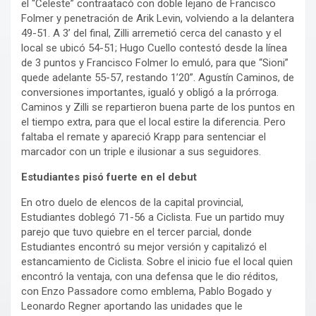
el “Celeste” contraatacó con doble lejano de Francisco
Folmer y penetración de Arik Levin, volviendo a la delantera
49-51. A 3’ del final, Zilli arremetió cerca del canasto y el
local se ubicó 54-51; Hugo Cuello contestó desde la línea
de 3 puntos y Francisco Folmer lo emuló, para que “Sioni”
quede adelante 55-57, restando 1’20”. Agustín Caminos, de
conversiones importantes, igualó y obligó a la prórroga.
Caminos y Zilli se repartieron buena parte de los puntos en
el tiempo extra, para que el local estire la diferencia. Pero
faltaba el remate y apareció Krapp para sentenciar el
marcador con un triple e ilusionar a sus seguidores.
Estudiantes pisó fuerte en el debut
En otro duelo de elencos de la capital provincial,
Estudiantes doblegó 71-56 a Ciclista. Fue un partido muy
parejo que tuvo quiebre en el tercer parcial, donde
Estudiantes encontró su mejor versión y capitalizó el
estancamiento de Ciclista. Sobre el inicio fue el local quien
encontró la ventaja, con una defensa que le dio réditos,
con Enzo Passadore como emblema, Pablo Bogado y
Leonardo Regner aportando las unidades que le