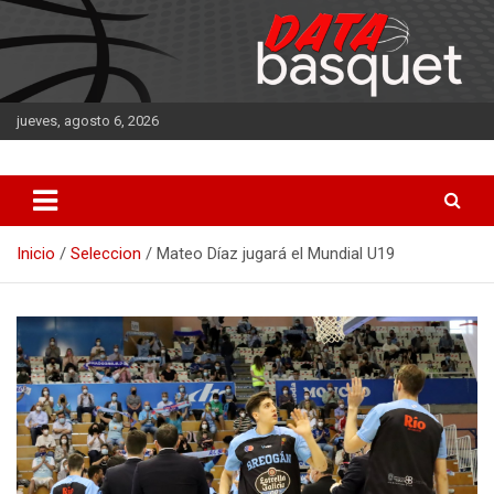
Saltar
al
contenido
jueves, agosto 6, 2026
DATA Basquet
DATA Basquet
Inicio
Seleccion
Mateo Díaz jugará el Mundial U19