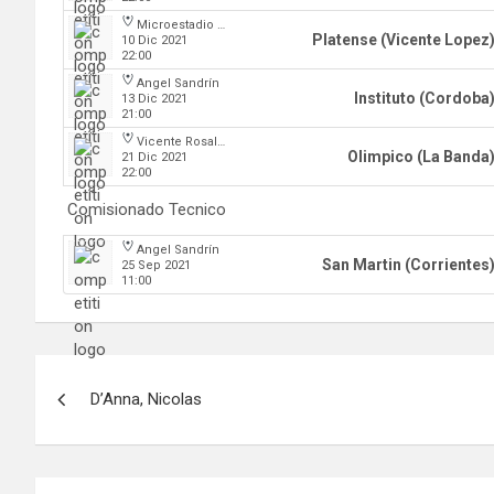
Microestadio Ciudad de Vicente Lopez
Platense (Vicente Lopez
10 Dic 2021
22:00
Angel Sandrín
Instituto (Cordoba
13 Dic 2021
21:00
Vicente Rosales
Olimpico (La Banda
21 Dic 2021
22:00
Comisionado Tecnico
Angel Sandrín
San Martin (Corrientes
25 Sep 2021
11:00
Navegación
D’Anna, Nicolas
de
entradas