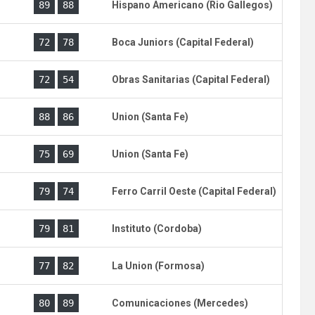
)
89
88
Hispano Americano (Rio Gallegos)
)
72
78
Boca Juniors (Capital Federal)
)
72
54
Obras Sanitarias (Capital Federal)
)
88
86
Union (Santa Fe)
)
75
69
Union (Santa Fe)
)
79
74
Ferro Carril Oeste (Capital Federal)
)
79
81
Instituto (Cordoba)
)
77
82
La Union (Formosa)
)
80
89
Comunicaciones (Mercedes)