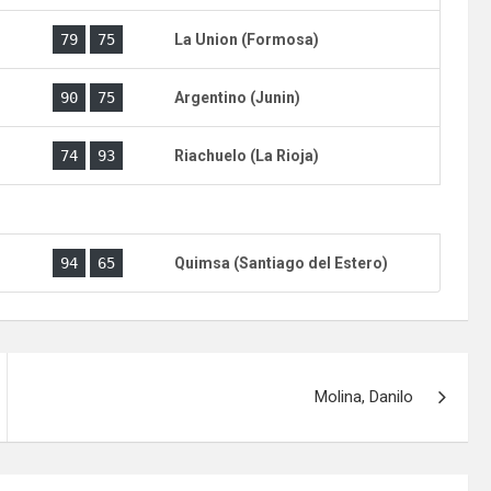
)
79
75
La Union (Formosa)
)
90
75
Argentino (Junin)
)
74
93
Riachuelo (La Rioja)
)
94
65
Quimsa (Santiago del Estero)
Molina, Danilo