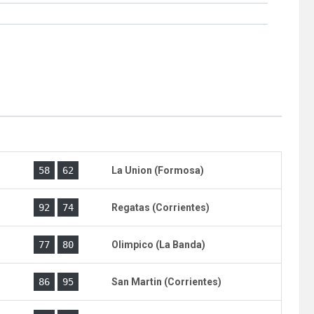
)
58
62
La Union (Formosa)
)
92
74
Regatas (Corrientes)
)
77
80
Olimpico (La Banda)
)
86
95
San Martin (Corrientes)