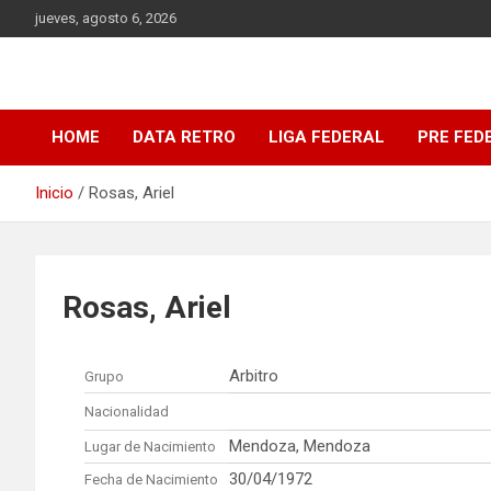
Saltar
jueves, agosto 6, 2026
al
contenido
DATA Basquet
DATA Basquet
HOME
DATA RETRO
LIGA FEDERAL
PRE FED
Inicio
Rosas, Ariel
Rosas, Ariel
Arbitro
Grupo
Nacionalidad
Mendoza, Mendoza
Lugar de Nacimiento
30/04/1972
Fecha de Nacimiento