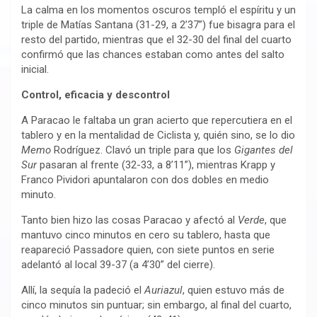
La calma en los momentos oscuros templó el espíritu y un
triple de Matías Santana (31-29, a 2’37”) fue bisagra para el
resto del partido, mientras que el 32-30 del final del cuarto
confirmó que las chances estaban como antes del salto
inicial.
Control, eficacia y descontrol
A Paracao le faltaba un gran acierto que repercutiera en el
tablero y en la mentalidad de Ciclista y, quién sino, se lo dio
Memo
Rodríguez. Clavó un triple para que los
Gigantes del
Sur
pasaran al frente (32-33, a 8’11”), mientras Krapp y
Franco Pividori apuntalaron con dos dobles en medio
minuto.
Tanto bien hizo las cosas Paracao y afectó al
Verde
, que
mantuvo cinco minutos en cero su tablero, hasta que
reapareció Passadore quien, con siete puntos en serie
adelantó al local 39-37 (a 4’30” del cierre).
Allí, la sequía la padeció el
Auriazul
, quien estuvo más de
cinco minutos sin puntuar; sin embargo, al final del cuarto,