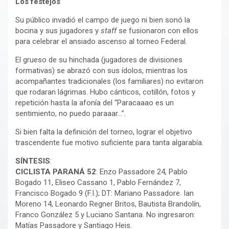
Los festejos
Su público invadió el campo de juego ni bien sonó la
bocina y sus jugadores y
staff
se fusionaron con ellos
para celebrar el ansiado ascenso al torneo Federal.
El grueso de su hinchada (jugadores de divisiones
formativas) se abrazó con sus ídolos, mientras los
acompañantes tradicionales (los familiares) no evitaron
que rodaran lágrimas. Hubo cánticos, cotillón, fotos y
repetición hasta la afonía del “Paracaaao es un
sentimiento, no puedo paraaar…”.
Si bien falta la definición del torneo, lograr el objetivo
trascendente fue motivo suficiente para tanta algarabía.
SÍNTESIS
:
CICLISTA PARANÁ 52
: Enzo Passadore 24, Pablo
Bogado 11, Eliseo Cassano 1, Pablo Fernández 7,
Francisco Bogado 9 (F.I.); DT: Mariano Passadore. Ian
Moreno 14, Leonardo Regner Britos, Bautista Brandolín,
Franco González 5 y Luciano Santana. No ingresaron:
Matías Passadore y Santiago Heis.