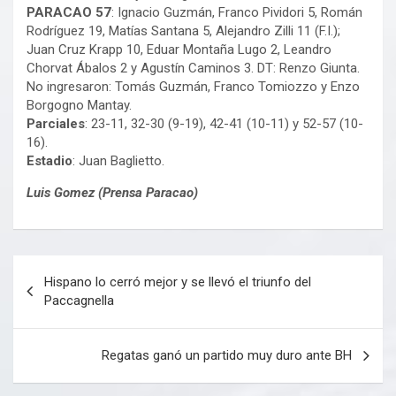
PARACAO 57
: Ignacio Guzmán, Franco Pividori 5, Román
Rodríguez 19, Matías Santana 5, Alejandro Zilli 11 (F.I.);
Juan Cruz Krapp 10, Eduar Montaña Lugo 2, Leandro
Chorvat Ábalos 2 y Agustín Caminos 3. DT: Renzo Giunta.
No ingresaron: Tomás Guzmán, Franco Tomiozzo y Enzo
Borgogno Mantay.
Parciales
: 23-11, 32-30 (9-19), 42-41 (10-11) y 52-57 (10-
16).
Estadio
: Juan Baglietto.
Luis Gomez (Prensa Paracao)
Navegación
Hispano lo cerró mejor y se llevó el triunfo del
de
Paccagnella
entradas
Regatas ganó un partido muy duro ante BH