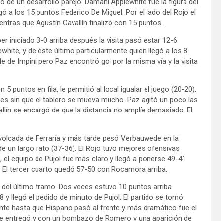
o de un desarrollo parejo. Damani Applewhite fue la figura del
ó a los 15 puntos Federico De Miguel. Por el lado del Rojo el
ntras que Agustín Cavallín finalizó con 15 puntos.
r iniciado 3-0 arriba después la visita pasó estar 12-6
white; y de éste último particularmente quien llegó a los 8
le de Impini pero Paz encontró gol por la misma vía y la visita
5 puntos en fila, le permitió al local igualar el juego (20-20).
ores sin que el tablero se mueva mucho. Paz agitó un poco las
lín se encargó de que la distancia no amplíe demasiado. El
volcada de Ferraría y más tarde pesó Verbauwede en la
de un largo rato (37-36). El Rojo tuvo mejores ofensivas
, el equipo de Pujol fue más claro y llegó a ponerse 49-41
n. El tercer cuarto quedó 57-50 con Rocamora arriba.
o del último tramo. Dos veces estuvo 10 puntos arriba
 llegó el pedido de minuto de Pujol. El partido se tornó
nte hasta que Hispano pasó al frente y más dramático fue el
no se entregó y con un bombazo de Romero y una aparición de