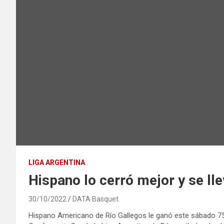
LIGA ARGENTINA
Hispano lo cerró mejor y se lle
30/10/2022
DATA Basquet
Hispano Americano de Río Gallegos le ganó este sábado 7