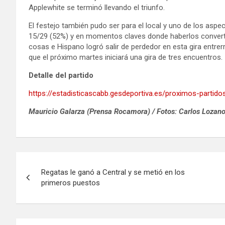
Applewhite se terminó llevando el triunfo.
El festejo también pudo ser para el local y uno de los aspect
15/29 (52%) y en momentos claves donde haberlos convertid
cosas e Hispano logró salir de perdedor en esta gira entr
que el próximo martes iniciará una gira de tres encuentros.
Detalle del partido
https://estadisticascabb.gesdeportiva.es/proximos-partid
Mauricio Galarza (Prensa Rocamora) / Fotos: Carlos Lozan
Navegación
Regatas le ganó a Central y se metió en los
de
primeros puestos
entradas