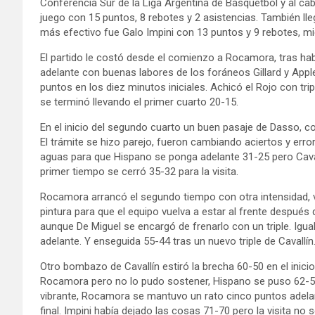
Conferencia Sur de la Liga Argentina de Básquetbol y al cab
juego con 15 puntos, 8 rebotes y 2 asistencias. También lleg
más efectivo fue Galo Impini con 13 puntos y 9 rebotes, mie
El partido le costó desde el comienzo a Rocamora, tras habe
adelante con buenas labores de los foráneos Gillard y Apple
puntos en los diez minutos iniciales. Achicó el Rojo con trip
se terminó llevando el primer cuarto 20-15.
En el inicio del segundo cuarto un buen pasaje de Dasso, con 
El trámite se hizo parejo, fueron cambiando aciertos y err
aguas para que Hispano se ponga adelante 31-25 pero Caval
primer tiempo se cerró 35-32 para la visita.
Rocamora arrancó el segundo tiempo con otra intensidad, 
pintura para que el equipo vuelva a estar al frente después 
aunque De Miguel se encargó de frenarlo con un triple. Igual
adelante. Y enseguida 55-44 tras un nuevo triple de Cavallí
Otro bombazo de Cavallín estiró la brecha 60-50 en el inici
Rocamora pero no lo pudo sostener, Hispano se puso 62-58 y
vibrante, Rocamora se mantuvo un rato cinco puntos adela
final. Impini había dejado las cosas 71-70 pero la visita 