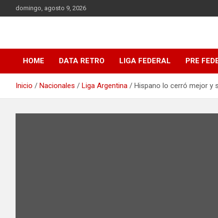
Saltar
domingo, agosto 9, 2026
al
contenido
DATA Basquet
DATA Basquet
HOME
DATA RETRO
LIGA FEDERAL
PRE FED
Inicio
Nacionales
Liga Argentina
Hispano lo cerró mejor y s